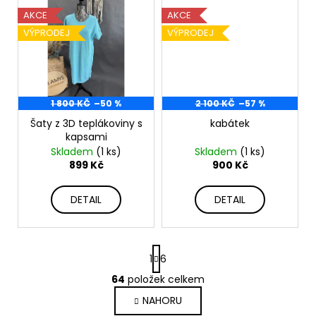
AKCE
AKCE
VÝPRODEJ
VÝPRODEJ
1 800 KČ
–50 %
2 100 KČ
–57 %
Šaty z 3D teplákoviny s
kabátek
kapsami
Skladem
(1 ks)
Skladem
(1 ks)
899 Kč
900 Kč
DETAIL
DETAIL
S
1
6
t
r
64
položek celkem
O
á
v
NAHORU
n