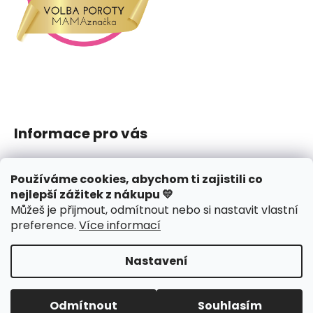
Informace pro vás
Jak nakupovat
Používáme cookies, abychom ti zajistili co
Obchodní podmínky
nejlepší zážitek z nákupu 💛
Podmínky ochrany osobních údajů
Můžeš je přijmout, odmítnout nebo si nastavit vlastní
Reklamace či vrácení
preference
.
Více informací
Hodnocení obchodu
Nastavení
Vytvořil Shoptet
Copyright 2026
J.amys
. Všechna práva vyhrazena.
Odmítnout
Souhlasím
Upravit nastavení cookies
Design webu
nechodom.cz