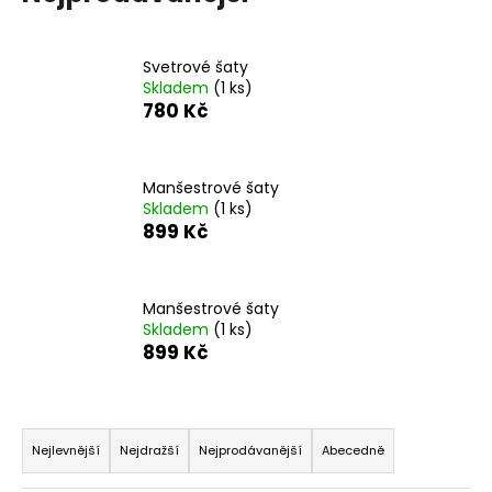
a
j
Svetrové šaty
í
Skladem
(1 ks)
t
780 Kč
?
Manšestrové šaty
Skladem
(1 ks)
899 Kč
HLEDAT
Manšestrové šaty
Skladem
(1 ks)
D
899 Kč
o
p
o
Ř
r
a
Nejlevnější
Nejdražší
Nejprodávanější
Abecedně
u
z