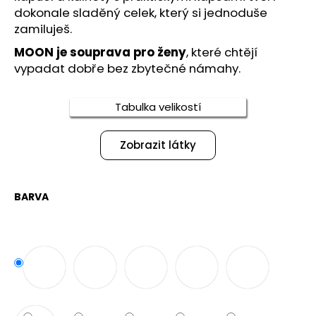
č
dokonale sladěný celek, který si jednoduše
u
zamiluješ.
j
e
MOON je souprava pro ženy
, které chtějí
m
vypadat dobře bez zbytečné námahy.
e
Tabulka velikostí
TEPLÁKOVÁ
SOUPRAVA
MOON
Zobrazit látky
3
250
Kč
BARVA