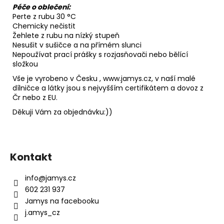
Péče o oblečení:
Perte z rubu 30 °C
Chemicky nečistit
Žehlete z rubu na nízký stupeň
Nesušit v sušičce a na přímém slunci
Nepoužívat prací prášky s rozjasňovači nebo bělící
složkou
Vše je vyrobeno v Česku , www.jamys.cz, v naší malé
dílničce a látky jsou s nejvyšším certifikátem a dovoz z
Čr nebo z EU.
Děkuji Vám za objednávku:))
Z
á
Kontakt
p
a
info
@
jamys.cz
t
602 231 937
í
Jamys na facebooku
j.amys_cz