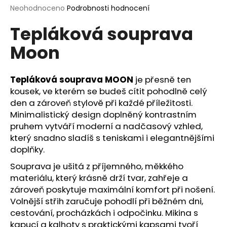
Průměrné
Neohodnoceno
Podrobnosti hodnocení
a
hodnocení
j
Tepláková souprava
produktu
í
je
Moon
0,0
t
z
?
5
hvězdiček.
Tepláková souprava MOON
je přesně ten
kousek, ve kterém se budeš cítit pohodlně celý
den a zároveň stylově při každé příležitosti.
Minimalistický design doplněný kontrastním
HLEDAT
pruhem vytváří moderní a nadčasový vzhled,
který snadno sladíš s teniskami i elegantnějšími
doplňky.
D
Souprava je ušitá z příjemného, měkkého
o
materiálu, který krásně drží tvar, zahřeje a
p
zároveň poskytuje maximální komfort při nošení.
o
Volnější střih zaručuje pohodlí při běžném dni,
r
cestování, procházkách i odpočinku. Mikina s
u
kapucí a kalhoty s praktickými kapsami tvoří