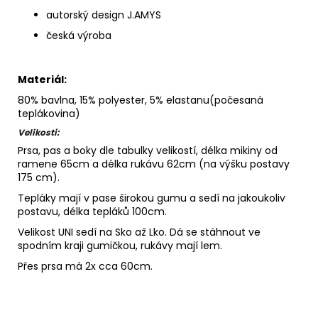
autorský design J.AMYS
česká výroba
Materiál:
80% bavlna, 15% polyester, 5% elastanu(počesaná
teplákovina)
Velikosti:
Prsa, pas a boky dle tabulky velikostí, délka mikiny od
ramene 65cm a délka rukávu 62cm (na výšku postavy
175 cm).
Tepláky mají v pase širokou gumu a sedí na jakoukoliv
postavu, délka tepláků 100cm.
Velikost UNI sedí na Sko až Lko. Dá se stáhnout ve
spodním kraji gumičkou, rukávy mají lem.
Přes prsa má 2x cca 60cm.