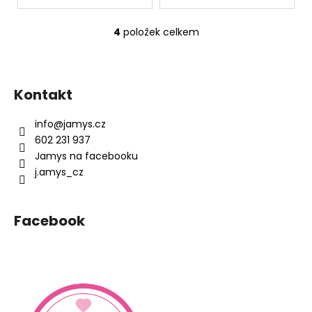
4
položek celkem
O
v
Z
l
á
á
Kontakt
d
p
a
a
info
@
jamys.cz
c
t
602 231 937
í
í
Jamys na facebooku
p
j.amys_cz
r
v
k
Facebook
y
v
ý
p
i
s