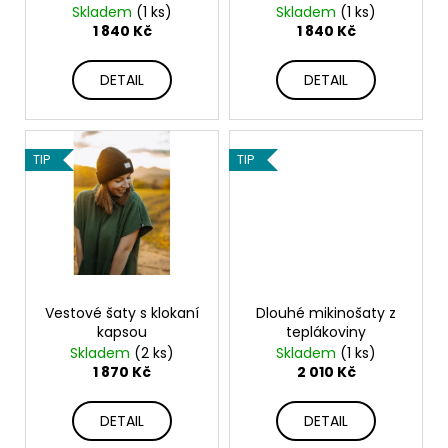
d
č
Skladem
(1 ks)
Skladem
(1 ks)
u
u
1 840 Kč
1 840 Kč
j
k
e
t
DETAIL
DETAIL
m
ů
e
TIP
TIP
TEPLÁKOVÁ
SOUPRAVA
SUNY
3
280
Kč
Vestové šaty s klokaní
Dlouhé mikinošaty z
kapsou
teplákoviny
Skladem
(2 ks)
Skladem
(1 ks)
1 870 Kč
2 010 Kč
DETAIL
DETAIL