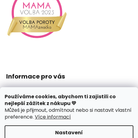
u
Informace pro vás
Jak nakupovat
Používáme cookies, abychom ti zajistili co
Obchodní podmínky
nejlepší zážitek z nákupu 💛
Podmínky ochrany osobních údajů
Můžeš je přijmout, odmítnout nebo si nastavit vlastní
Reklamace či vrácení
preference
.
Více informací
Hodnocení obchodu
Nastavení
Vytvořil Shoptet