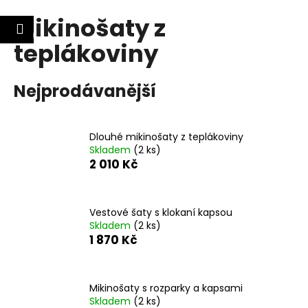
K
Mikinošaty z
Přejít
o
Nákupní
Menu
lášení
Zpět
Zpět
na
š
teplákoviny
obsah
košík
í
C
k
Nejprodávanější
o
p
o
Dlouhé mikinošaty z teplákoviny
t
Skladem
(2 ks)
ř
2 010 Kč
e
b
Vestové šaty s klokaní kapsou
u
Skladem
(2 ks)
j
1 870 Kč
e
t
e
Mikinošaty s rozparky a kapsami
Skladem
(2 ks)
n