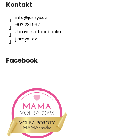
á
Kontakt
p
a
info
@
jamys.cz
t
602 231 937
í
Jamys na facebooku
j.amys_cz
Facebook