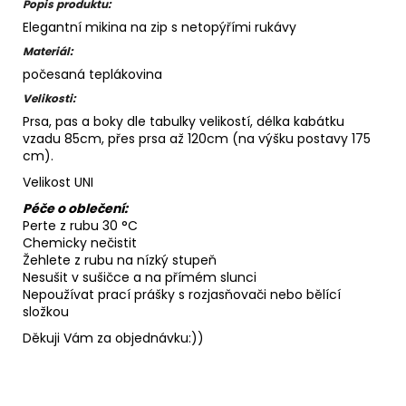
Popis produktu:
Elegantní mikina na zip s netopýřími rukávy
Materiál:
počesaná teplákovina
Velikosti:
Prsa, pas a boky dle tabulky velikostí, délka kabátku
vzadu 85cm, přes prsa až 120cm (na výšku postavy 175
cm).
Velikost UNI
Péče o oblečení:
Perte z rubu 30 °C
Chemicky nečistit
Žehlete z rubu na nízký stupeň
Nesušit v sušičce a na přímém slunci
Nepoužívat prací prášky s rozjasňovači nebo bělící
složkou
Děkuji Vám za objednávku:))
Z