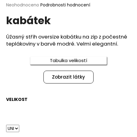
Průměrné
Neohodnoceno
Podrobnosti hodnocení
a
hodnocení
j
kabátek
produktu
í
je
0,0
t
z
Úžasný střih oversize kabátku na zip z počestné
?
5
teplákoviny v barvě modré. Velmi elegantní.
hvězdiček.
Tabulka velikostí
HLEDAT
Zobrazit látky
D
VELIKOST
o
p
o
r
u