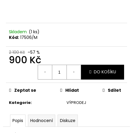
č
u
j
e
m
Skladem
(1 ks)
e
Kód:
17506/M
TEOLÁKOVÁ
2 100 Kč
–57 %
SOUPRAVA
900 Kč
LOVET
Měrná
3
DO KOŠÍKU
cena:
250
Kč
Zeptat se
Hlídat
Sdílet
Kategorie
:
VÝPRODEJ
Popis
Hodnocení
Diskuze