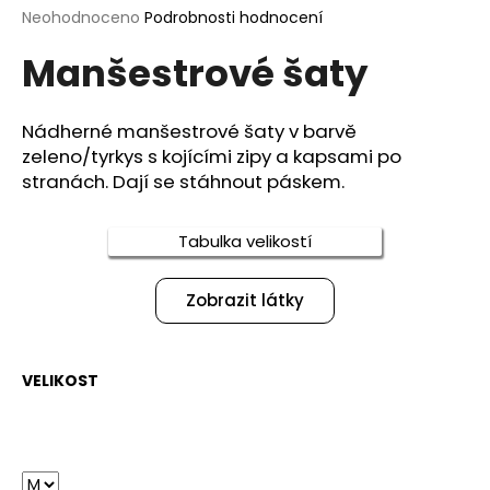
Průměrné
Neohodnoceno
Podrobnosti hodnocení
a
hodnocení
j
Manšestrové šaty
produktu
í
je
0,0
t
z
Nádherné manšestrové šaty v barvě
?
5
zeleno/tyrkys s kojícími zipy a kapsami po
hvězdiček.
stranách. Dají se stáhnout páskem.
Tabulka velikostí
HLEDAT
Zobrazit látky
D
o
VELIKOST
p
o
r
u