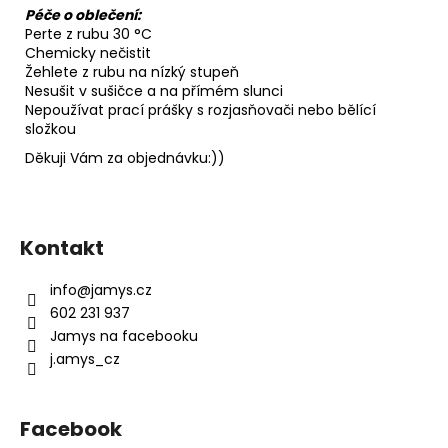
Péče o oblečení:
Perte z rubu 30 °C
Chemicky nečistit
Žehlete z rubu na nízký stupeň
Nesušit v sušičce a na přímém slunci
Nepoužívat prací prášky s rozjasňovači nebo bělící
složkou
Děkuji Vám za objednávku:))
Z
á
Kontakt
p
a
info
@
jamys.cz
t
602 231 937
í
Jamys na facebooku
j.amys_cz
Facebook