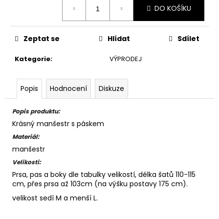
Měrná
DO KOŠÍKU
cena:
Zeptat se
Hlídat
Sdílet
Kategorie
:
VÝPRODEJ
Popis
Hodnocení
Diskuze
Popis produktu:
Krásný manšestr s páskem
Materiál:
manšestr
Velikosti:
Prsa, pas a boky dle tabulky velikostí, délka šatů 110-115
cm, přes prsa až 103cm (na výšku postavy 175 cm).
velikost sedí M a menší L.