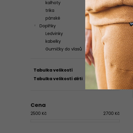
kalhoty
trika
pánské
Doplňky
Ledvinky
kabelky
Gumičky do vlasů
Tabulka velikostí
Tabulka velikostí děti
Cena
2500
Kč
2700
Kč