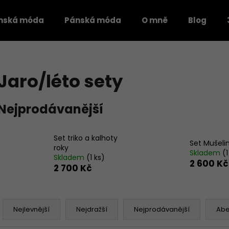
mská móda
Pánská móda
O mně
Blog
Co potřebujete najít?
Jaro/léto sety
HLEDAT
Nejprodávanější
Doporučujeme
Set triko a kalhoty
Set Mušeli
roky
Skladem
(1
Skladem
(1 ks)
2 600 Kč
2 700 Kč
Ř
a
Nejlevnější
Nejdražší
Nejprodávanější
Ab
z