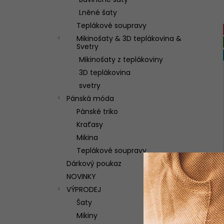
TEPLÁKOVÁ SOUPRAVA WILD
l
Lněné šaty
3 250 Kč
Teplákové soupravy
Mikinošaty & 3D teplákovina &
Svetry
Mikinošaty z teplákoviny
3D teplákovina
svetry
Pánská móda
Pánské triko
Kraťasy
Mikina
Teplákové soupravy
Dárkový poukaz
NOVINKY
VÝPRODEJ
Šaty
Mikiny