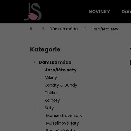
K
Přejít
na
o
NOVINKY
Dá
obsah
Zpět
Zpět
š
do
do
í
Domů
Dámská móda
Jaro/léto sety
k
obchodu
obchodu
P
o
Kategorie
Přeskočit
s
kategorie
t
Dámská móda
r
Jaro/léto sety
a
Mikiny
n
Kabáty & Bundy
n
Trička
í
Kalhoty
p
Šaty
a
Manšestrové šaty
n
Mušelinové šaty
e
Bavlněné šaty