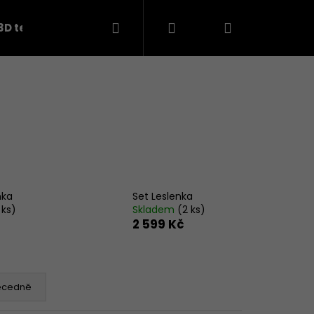
Hledat
Přihlášení
Nákupní
3D teplákovina
košík
nka
Set Leslenka
 ks)
Skladem
(2 ks)
2 599 Kč
Následující
ecedně