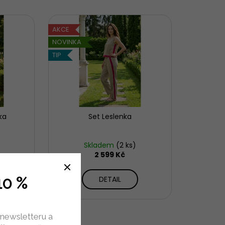
PRAVA SUNY
AKCE
NOVINKA
TIP
ka
Set Leslenka
Skladem
(2 ks)
2 599 Kč
10 %
DETAIL
 newsletteru a