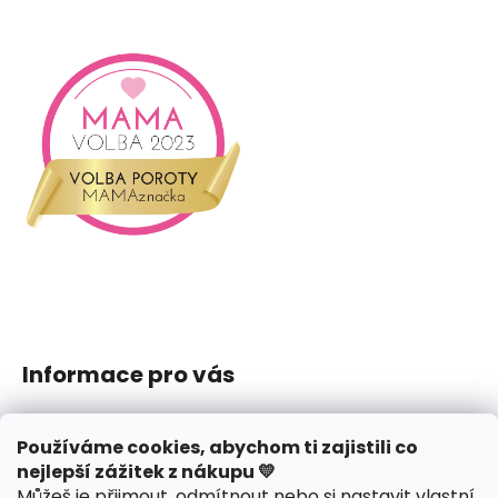
Informace pro vás
Jak nakupovat
Používáme cookies, abychom ti zajistili co
Obchodní podmínky
nejlepší zážitek z nákupu 💛
Podmínky ochrany osobních údajů
Můžeš je přijmout, odmítnout nebo si nastavit vlastní
Reklamace či vrácení