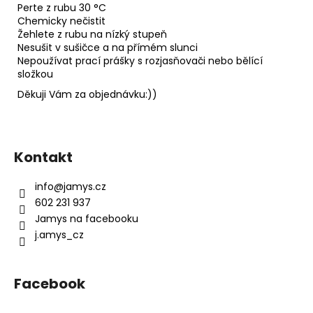
Perte z rubu 30 °C
Chemicky nečistit
Žehlete z rubu na nízký stupeň
Nesušit v sušičce a na přímém slunci
Nepoužívat prací prášky s rozjasňovači nebo bělící
složkou
Děkuji Vám za objednávku:))
Z
á
Kontakt
p
a
info
@
jamys.cz
t
602 231 937
í
Jamys na facebooku
j.amys_cz
Facebook