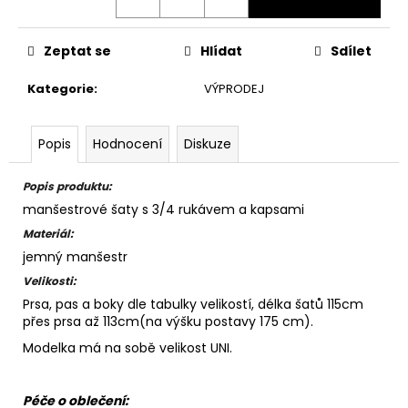
Zeptat se
Hlídat
Sdílet
Kategorie
:
VÝPRODEJ
Popis
Hodnocení
Diskuze
Popis produktu:
manšestrové šaty s 3/4 rukávem a kapsami
Materiál:
jemný manšestr
Velikosti:
Prsa, pas a boky dle tabulky velikostí, délka šatů 115cm
přes prsa až 113cm(na výšku postavy 175 cm).
Modelka má na sobě velikost UNI.
Péče o oblečení: