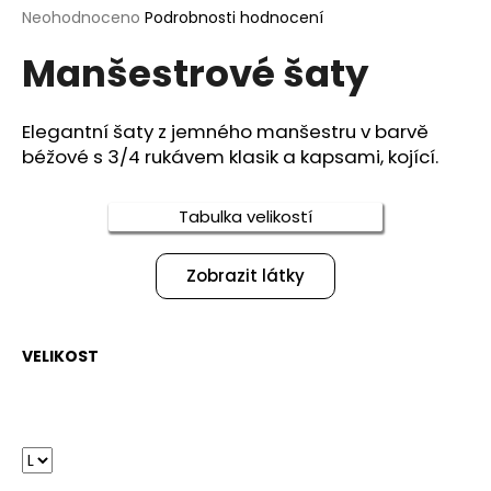
Průměrné
Neohodnoceno
Podrobnosti hodnocení
a
hodnocení
j
Manšestrové šaty
produktu
í
je
0,0
t
z
Elegantní šaty z jemného manšestru v barvě
?
5
béžové s 3/4 rukávem klasik a kapsami, kojící.
hvězdiček.
Tabulka velikostí
HLEDAT
Zobrazit látky
D
VELIKOST
o
p
o
r
u