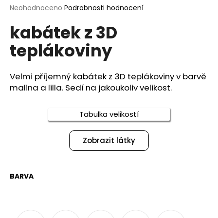
Průměrné
Neohodnoceno
Podrobnosti hodnocení
a
hodnocení
j
kabátek z 3D
produktu
í
je
teplákoviny
0,0
t
z
?
5
hvězdiček.
Velmi příjemný kabátek z 3D teplákoviny v barvě
malina a lilla. Sedí na jakoukoliv velikost.
HLEDAT
Tabulka velikostí
Zobrazit látky
D
o
p
BARVA
o
r
u