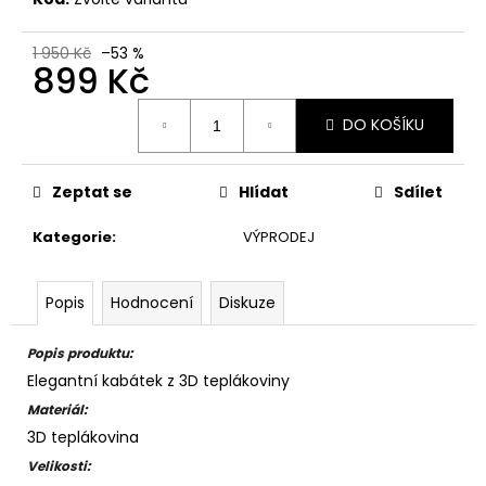
1 950 Kč
–53 %
899 Kč
Měrná
DO KOŠÍKU
cena:
Zeptat se
Hlídat
Sdílet
Kategorie
:
VÝPRODEJ
Popis
Hodnocení
Diskuze
Popis produktu:
Elegantní kabátek z 3D teplákoviny
Materiál:
3D teplákovina
Velikosti: