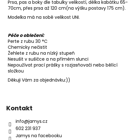
Prsa, pas a boky dle tabulky velikostí, délka kabátku 65-
70cm, přes prsa až 120 cm(na výšku postavy 175 cm).
Modelka má na sobě velikost UNI.
Péče o oblečení:
Perte z rubu 30 °C
Chemicky nečistit
Žehlete z rubu na nízký stupeň
Nesušit v sušičce a na přímém slunci
Nepoužívat prací prášky s rozjasňovači nebo bělící
složkou
Děkuji Vám za objednávku:))
Z
á
Kontakt
p
a
info
@
jamys.cz
t
602 231 937
í
Jamys na facebooku