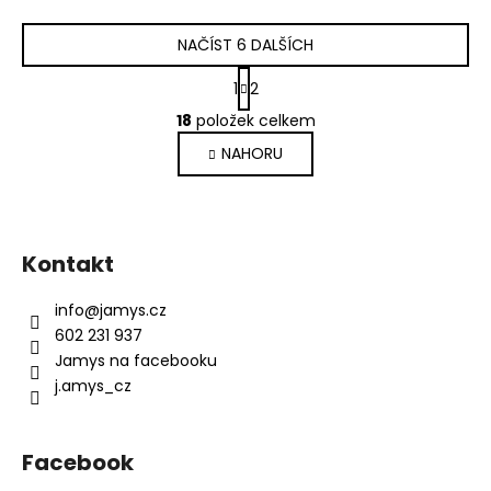
NAČÍST 6 DALŠÍCH
S
1
2
t
O
r
18
položek celkem
v
á
NAHORU
l
n
k
á
o
d
Z
v
a
á
á
c
Kontakt
n
p
í
í
p
a
info
@
jamys.cz
r
t
602 231 937
v
í
Jamys na facebooku
k
j.amys_cz
y
v
ý
Facebook
p