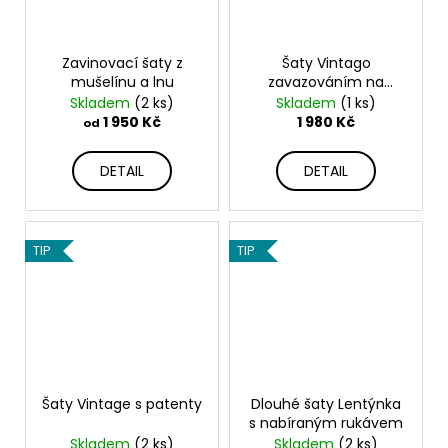
Zavinovací šaty z
Šaty Vintago
mušelínu a lnu
zavazováním na
zádech
Skladem
(2 ks)
Skladem
(1 ks)
1 950 Kč
1 980 Kč
od
DETAIL
DETAIL
TIP
TIP
Šaty Vintage s patenty
Dlouhé šaty Lentýnka
s nabíraným rukávem
Skladem
(2 ks)
Skladem
(2 ks)