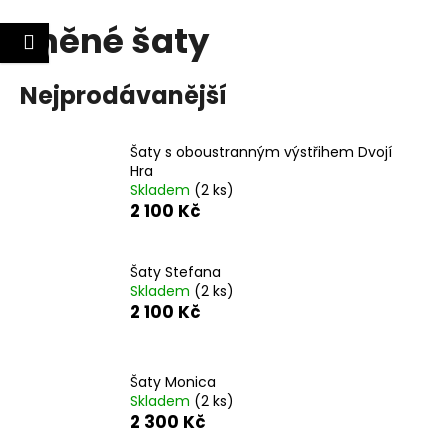
K
Lněné šaty
Přejít
o
Nákupní
Menu
lášení
Zpět
Zpět
na
š
obsah
košík
í
Nejprodávanější
C
k
o
Šaty s oboustranným výstřihem Dvojí
p
Hra
o
Skladem
(2 ks)
t
2 100 Kč
ř
e
Šaty Stefana
b
Skladem
(2 ks)
2 100 Kč
u
j
e
Šaty Monica
t
Skladem
(2 ks)
e
2 300 Kč
n