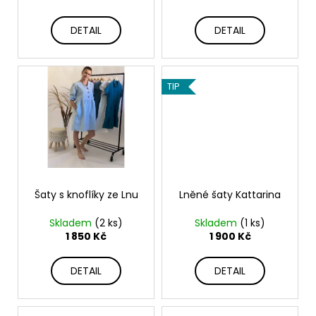
č
k
u
t
DETAIL
DETAIL
j
ů
e
m
e
TIP
OBOUSTRANNÁ
VESTA
Z
PROŠEVU-
ELLI
1
Šaty s knoflíky ze Lnu
Lněné šaty Kattarina
899
Kč
Skladem
(2 ks)
Skladem
(1 ks)
1 850 Kč
1 900 Kč
DETAIL
DETAIL