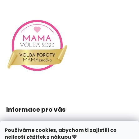
i
s
u
Informace pro vás
Jak nakupovat
Používáme cookies, abychom ti zajistili co
Obchodní podmínky
nejlepší zážitek z nákupu 💛
Podmínky ochrany osobních údajů