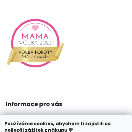
i
s
u
Informace pro vás
Jak nakupovat
Používáme cookies, abychom ti zajistili co
Obchodní podmínky
nejlepší zážitek z nákupu 💛
Podmínky ochrany osobních údajů