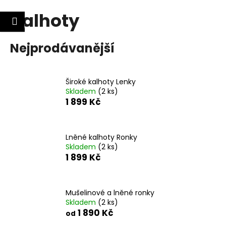
K
Kalhoty
Přejít
o
Nákupní
Menu
lášení
Zpět
Zpět
na
š
obsah
košík
í
Nejprodávanější
C
k
o
p
Široké kalhoty Lenky
o
Skladem
(2 ks)
1 899 Kč
t
ř
e
Lněné kalhoty Ronky
b
Skladem
(2 ks)
1 899 Kč
u
j
e
Mušelinové a lněné ronky
t
Skladem
(2 ks)
e
1 890 Kč
od
n