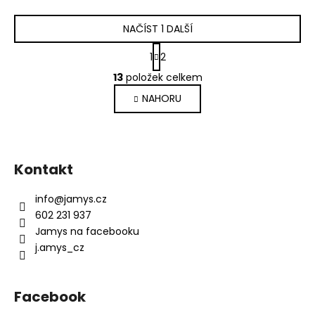
NAČÍST 1 DALŠÍ
S
1
2
t
O
r
13
položek celkem
v
á
NAHORU
l
n
k
á
o
d
Z
v
a
á
á
c
Kontakt
n
p
í
í
p
a
info
@
jamys.cz
r
t
602 231 937
v
í
Jamys na facebooku
k
j.amys_cz
y
v
ý
Facebook
p