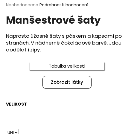
Průměrné
Neohodnoceno
Podrobnosti hodnocení
a
hodnocení
j
Manšestrové šaty
produktu
í
je
0,0
t
z
Naprosto úžasné šaty s páskem a kapsami po
?
5
stranách. V nádherné čokoládové barvě. Jdou
hvězdiček.
dodělat i zipy.
Tabulka velikostí
HLEDAT
Zobrazit látky
D
o
VELIKOST
p
o
r
u