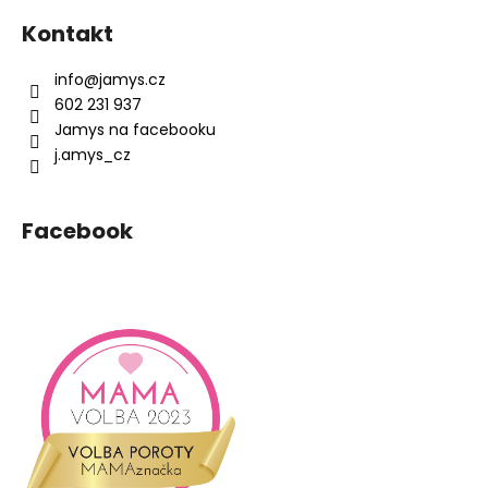
a
á
á
c
Kontakt
n
p
í
í
p
a
info
@
jamys.cz
r
t
602 231 937
v
í
Jamys na facebooku
k
j.amys_cz
y
v
ý
Facebook
p
i
s
u