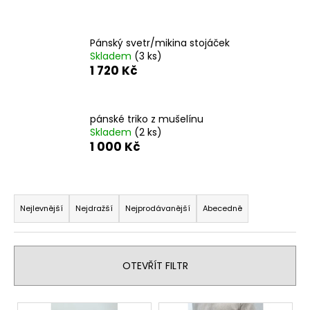
a
j
Pánský svetr/mikina stojáček
í
Skladem
(3 ks)
t
1 720 Kč
?
pánské triko z mušelínu
Skladem
(2 ks)
1 000 Kč
HLEDAT
Ř
a
Nejlevnější
Nejdražší
Nejprodávanější
Abecedně
D
z
o
e
p
n
o
OTEVŘÍT FILTR
í
r
u
p
V