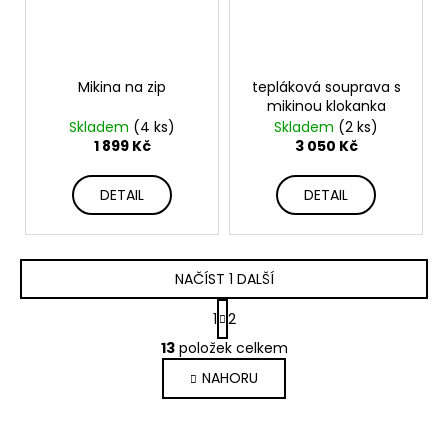
Mikina na zip
tepláková souprava s
mikinou klokanka
Skladem
(4 ks)
Skladem
(2 ks)
1 899 Kč
3 050 Kč
DETAIL
DETAIL
NAČÍST 1 DALŠÍ
S
1
2
t
O
r
13
položek celkem
v
á
NAHORU
l
n
k
á
o
d
Z
v