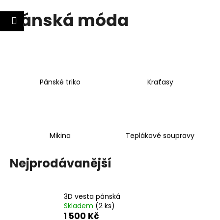
K
Pánská móda
Přejít
o
Nákupní
Menu
lášení
Zpět
Zpět
na
š
obsah
košík
í
C
k
o
p
Pánské triko
Kraťasy
o
t
ř
e
Mikina
Teplákové soupravy
b
u
Nejprodávanější
j
e
t
3D vesta pánská
e
Skladem
(2 ks)
1 500 Kč
n