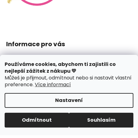
Informace pro vás
Jak nakupovat
Používáme cookies, abychom ti zajistili co
Obchodní podmínky
nejlepší zážitek z nákupu 💛
Podmínky ochrany osobních údajů
Můžeš je přijmout, odmítnout nebo si nastavit vlastní
Reklamace či vrácení
preference
.
Více informací
Hodnocení obchodu
Nastavení
Vytvořil Shoptet
Copyright 2026
J.amys
. Všechna práva vyhrazena.
Odmítnout
Souhlasím
Upravit nastavení cookies
Design webu
nechodom.cz