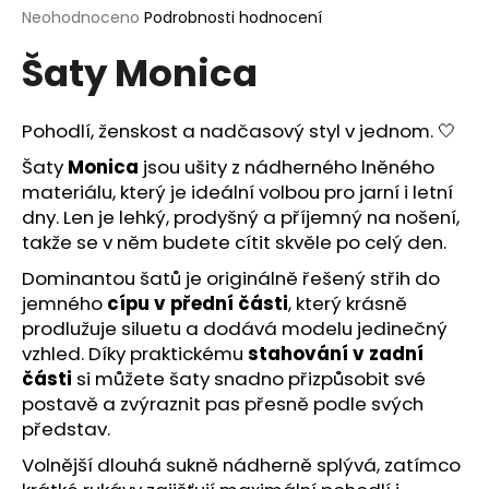
Průměrné
Neohodnoceno
Podrobnosti hodnocení
a
hodnocení
j
Šaty Monica
produktu
í
je
0,0
t
z
Pohodlí, ženskost a nadčasový styl v jednom. 🤍
?
5
hvězdiček.
Šaty
Monica
jsou ušity z nádherného lněného
materiálu, který je ideální volbou pro jarní i letní
dny. Len je lehký, prodyšný a příjemný na nošení,
takže se v něm budete cítit skvěle po celý den.
HLEDAT
Dominantou šatů je originálně řešený střih do
jemného
cípu v přední části
, který krásně
prodlužuje siluetu a dodává modelu jedinečný
D
vzhled. Díky praktickému
stahování v zadní
o
části
si můžete šaty snadno přizpůsobit své
p
postavě a zvýraznit pas přesně podle svých
o
představ.
r
Volnější dlouhá sukně nádherně splývá, zatímco
u