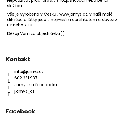
Nepoužívat prací prášky s rozjasňovači nebo bělící
složkou
Vše je vyrobeno v Česku , www.jamys.cz, v naší malé
dílničce a látky jsou s nejvyšším certifikátem a dovoz z
Čr nebo z EU.
Děkuji Vám za objednávku:))
Z
á
Kontakt
p
a
info
@
jamys.cz
t
602 231 937
í
Jamys na facebooku
j.amys_cz
Facebook