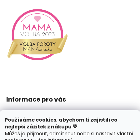
Informace pro vás
Jak nakupovat
Používáme cookies, abychom ti zajistili co
Obchodní podmínky
nejlepší zážitek z nákupu 💛
Podmínky ochrany osobních údajů
Můžeš je přijmout, odmítnout nebo si nastavit vlastní
Reklamace či vrácení