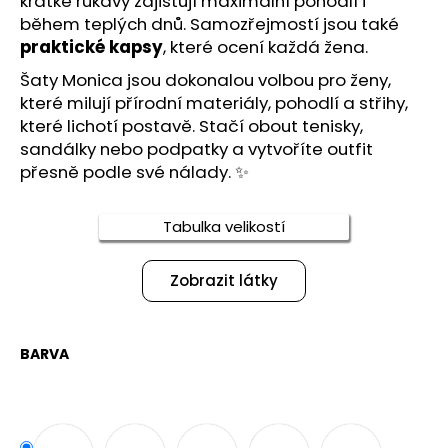
krátké rukávy zajišťují maximální pohodlí i
č
u
během teplých dnů. Samozřejmostí jsou také
j
praktické kapsy
, které ocení každá žena.
e
Šaty Monica jsou dokonalou volbou pro ženy,
m
které milují přírodní materiály, pohodlí a střihy,
e
které lichotí postavě. Stačí obout tenisky,
sandálky nebo podpatky a vytvoříte outfit
přesně podle své nálady. ✨
ŠATY
S
OBOUSTRANNÝM
VÝSTŘIHEM
Tabulka velikostí
DVOJÍ
HRA
Zobrazit látky
2
100
Kč
BARVA