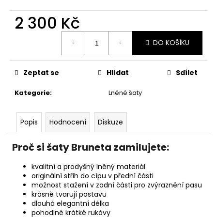
2 300 Kč
Měrná
DO KOŠÍKU
cena:
Zeptat se
Hlídat
Sdílet
Kategorie
:
Lněné šaty
Popis
Hodnocení
Diskuze
Proč si šaty Bruneta zamilujete:
kvalitní a prodyšný lněný materiál
originální střih do cípu v přední části
možnost stažení v zadní části pro zvýraznění pasu
krásně tvarují postavu
dlouhá elegantní délka
pohodlné krátké rukávy