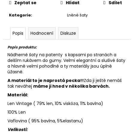
Zeptat se
Hlídat
Sdílet
Kategorie
:
Lněné šaty
Popis
Hodnocení
Diskuze
Popis produktu:
Nádherné šaty na patenty s kapsami po stranách a
delším rukávem do gumy. Velmi elegantní a slušivé šaty
a hlavně velmi pohodlné a ty materiály jsou úplně
úžasné.
A materiál to je naprostá pecka!!
Zda ji ještě nemáš
tak neváhej
máme ji hned v několika barvách.
Materiál:
Len Vintage ( 79% len, 10% viskóza, 11% bavlna)
100% Len
Vaflovina ( 95% bavlna, 5%elastanu)
Velikosti: