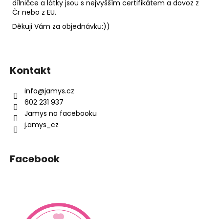
dílničce a látky jsou s nejvyšším certifikátem a dovoz z
Čr nebo z EU.
Děkuji Vám za objednávku:))
Z
á
Kontakt
p
a
info
@
jamys.cz
t
602 231 937
í
Jamys na facebooku
j.amys_cz
Facebook