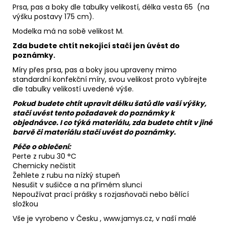
Prsa, pas a boky dle tabulky velikostí, délka vesta 65 (na
výšku postavy 175 cm).
Modelka má na sobě velikost M.
Zda budete chtít nekojící stačí jen úvést do
poznámky.
Míry přes prsa, pas a boky jsou upraveny mimo
standardní konfekční míry, svou velikost proto vybírejte
dle tabulky velikostí uvedené výše.
Pokud budete chtít upravit délku šatů dle vaší výšky,
stačí uvést tento požadavek do poznámky k
objednávce. I co týká materiálu, zda budete chtít v jiné
barvě či materiálu stačí uvést do poznámky.
Péče o oblečení:
Perte z rubu 30 °C
Chemicky nečistit
Žehlete z rubu na nízký stupeň
Nesušit v sušičce a na přímém slunci
Nepoužívat prací prášky s rozjasňovači nebo bělící
složkou
Vše je vyrobeno v Česku , www.jamys.cz, v naší malé