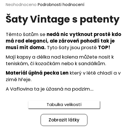
Průměrné
Neohodnoceno
Podrobnosti hodnocení
a
hodnocení
j
Šaty Vintage s patenty
produktu
í
je
0,0
t
z
Těmto šatům se
nedá nic vytknout prostě kdo
?
5
má rad eleganci, ale zároveň pohodlí tak je
hvězdiček.
musí mít doma.
Tyto šaty jsou prostě
TOP!
Mají kapsy a délka nad kolena můžete nosit k
teniskám, či kozačkám nebo k sandálkům.
HLEDAT
Materiál úplná pecka Len
který v létě chladí a v
zimě hřeje.
A Vaflovina ta je úžasná na podzim....
D
o
p
Tabulka velikostí
o
r
Zobrazit látky
u