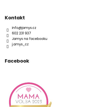
Z
á
Kontakt
p
a
info
@
jamys.cz
t
602 231 937
í
Jamys na facebooku
j.amys_cz
Facebook