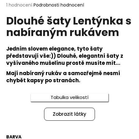
Průměrné
1 hodnocení
Podrobnosti hodnocení
a
hodnocení
j
Dlouhé šaty Lentýnka s
produktu
í
je
nabíraným rukávem
5,0
t
z
?
5
hvězdiček.
Jedním slovem elegance, tyto šaty
představují vše:)) Dlouhé, elegantní šaty z
vyšívaného mušelínu prostě musíte mít...
HLEDAT
Mají nabíraný rukáv a samozřejmě nesmí
chybět kapsy po stranách.
Tabulka velikostí
D
o
p
Zobrazit látky
o
r
u
BARVA