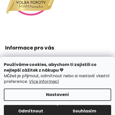
Informace pro vás
Jak nakupovat
Používáme cookies, abychom ti zajistili co
Obchodní podmínky
nejlepší zážitek z nákupu 💛
Podmínky ochrany osobních údajů
Můžeš je přijmout, odmítnout nebo si nastavit vlastní
Reklamace či vrácení
preference
.
Více informací
Hodnocení obchodu
Nastavení
Vytvořil Shoptet
Copyright 2026
J.amys
. Všechna práva vyhrazena.
Odmítnout
Souhlasím
Upravit nastavení cookies
Design webu
nechodom.cz