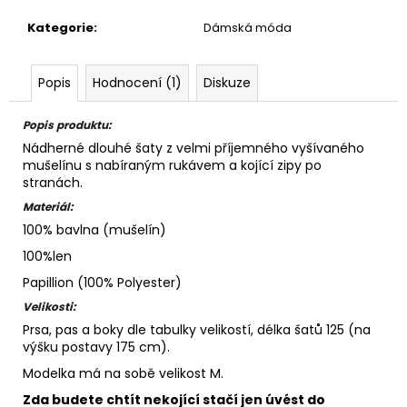
Kategorie
:
Dámská móda
Popis
Hodnocení (1)
Diskuze
Popis produktu:
Nádherné dlouhé šaty z velmi příjemného vyšívaného
mušelínu s nabíraným rukávem a kojící zipy po
stranách.
Materiál:
100% bavlna (mušelín)
100%len
Papillion (100% Polyester)
Velikosti:
Prsa, pas a boky dle tabulky velikostí, délka šatů 125 (na
výšku postavy 175 cm).
Modelka má na sobě velikost M.
Zda budete chtít nekojící stačí jen úvést do