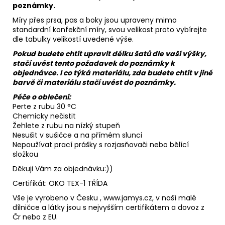
poznámky.
Míry přes prsa, pas a boky jsou upraveny mimo
standardní konfekční míry, svou velikost proto vybírejte
dle tabulky velikostí uvedené výše.
Pokud budete chtít upravit délku šatů dle vaší výšky,
stačí uvést tento požadavek do poznámky k
objednávce. I co týká materiálu, zda budete chtít v jiné
barvě či materiálu stačí uvést do poznámky.
Péče o oblečení:
Perte z rubu 30 °C
Chemicky nečistit
Žehlete z rubu na nízký stupeň
Nesušit v sušičce a na přímém slunci
Nepoužívat prací prášky s rozjasňovači nebo bělící
složkou
Děkuji Vám za objednávku:))
Certifikát: ÖKO TEX-1 TŘÍDA
Vše je vyrobeno v Česku , www.jamys.cz, v naší malé
dílničce a látky jsou s nejvyšším certifikátem a dovoz z
Čr nebo z EU.