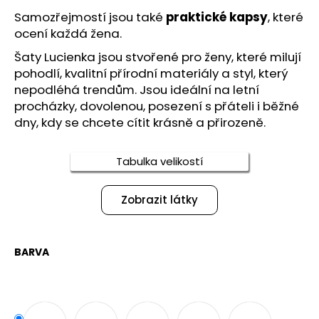
č
u
Samozřejmostí jsou také
praktické kapsy
, které
j
ocení každá žena.
e
Šaty Lucienka jsou stvořené pro ženy, které milují
m
pohodlí, kvalitní přírodní materiály a styl, který
e
nepodléhá trendům. Jsou ideální na letní
procházky, dovolenou, posezení s přáteli i běžné
dny, kdy se chcete cítit krásně a přirozeně.
MANŠESTROVÁ
BUNDA
SE
STOJÁČKEM
Tabulka velikostí
-
RUMI
Zobrazit látky
2
450
Kč
BARVA