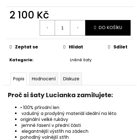
2 100 Kč
Měrná
DO KOŠÍKU
cena:
Zeptat se
Hlídat
Sdílet
Kategorie
:
Lněné šaty
Popis
Hodnocení
Diskuze
Proč si šaty Lucianka zamilujete:
• 100% přírodní len
vzdušný a prodyšný materiál ideální na léto
originální velké rukávy
jemné řasení v přední části
elegantnější výstřih na zádech
pohodlný volnější střih