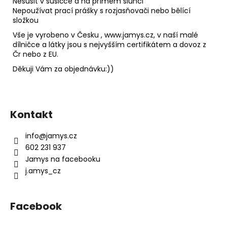
Nesušit v sušičce a na přímém slunci
Nepoužívat prací prášky s rozjasňovači nebo bělící
složkou
Vše je vyrobeno v Česku , www.jamys.cz, v naší malé
dílničce a látky jsou s nejvyšším certifikátem a dovoz z
Čr nebo z EU.
Děkuji Vám za objednávku:))
Z
á
Kontakt
p
a
info
@
jamys.cz
t
602 231 937
í
Jamys na facebooku
j.amys_cz
Facebook