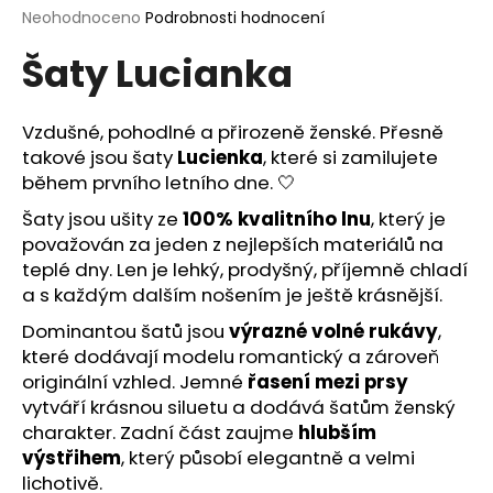
Průměrné
Neohodnoceno
Podrobnosti hodnocení
a
hodnocení
j
Šaty Lucianka
produktu
í
je
0,0
t
z
Vzdušné, pohodlné a přirozeně ženské. Přesně
?
5
takové jsou šaty
Lucienka
, které si zamilujete
hvězdiček.
během prvního letního dne. 🤍
Šaty jsou ušity ze
100% kvalitního lnu
, který je
považován za jeden z nejlepších materiálů na
HLEDAT
teplé dny. Len je lehký, prodyšný, příjemně chladí
a s každým dalším nošením je ještě krásnější.
Dominantou šatů jsou
výrazné volné rukávy
,
D
které dodávají modelu romantický a zároveň
o
originální vzhled. Jemné
řasení mezi prsy
p
vytváří krásnou siluetu a dodává šatům ženský
o
charakter. Zadní část zaujme
hlubším
r
výstřihem
, který působí elegantně a velmi
u
lichotivě.