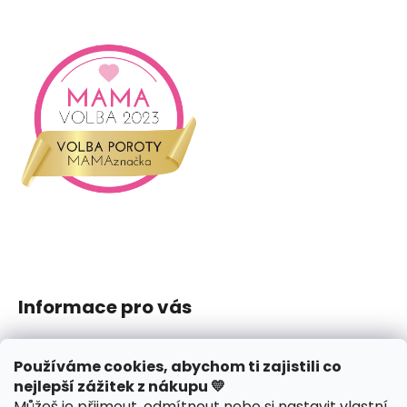
Informace pro vás
Jak nakupovat
Používáme cookies, abychom ti zajistili co
Obchodní podmínky
nejlepší zážitek z nákupu 💛
Podmínky ochrany osobních údajů
Můžeš je přijmout, odmítnout nebo si nastavit vlastní