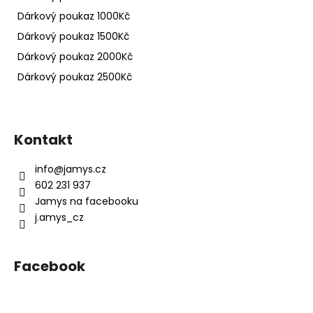
Dárkový poukaz 1000Kč
Dárkový poukaz 1500Kč
Dárkový poukaz 2000Kč
Dárkový poukaz 2500Kč
Z
á
Kontakt
p
a
info
@
jamys.cz
t
602 231 937
í
Jamys na facebooku
j.amys_cz
Facebook