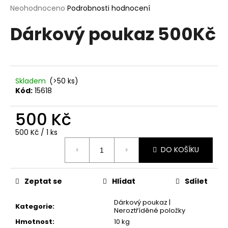
M
Průměrné
Neohodnoceno
Podrobnosti hodnocení
a
hodnocení
j
Dárkový poukaz 500Kč
produktu
A
í
je
0,0
t
z
?
5
hvězdiček.
Skladem
(>50 ks)
Kód:
15618
500 Kč
HLEDAT
Měrná
500 Kč / 1 ks
cena:
DO KOŠÍKU
D
o
Zeptat se
Hlídat
Sdílet
p
o
Dárkový poukaz |
r
Kategorie
:
Neroztříděné položky
u
Hmotnost
:
10 kg