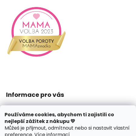
Informace pro vás
Jak nakupovat
Používáme cookies, abychom ti zajistili co
Obchodní podmínky
nejlepší zážitek z nákupu 💛
Podmínky ochrany osobních údajů
Můžeš je přijmout, odmítnout nebo si nastavit vlastní
Reklamace či vrácení
preference
.
Více informací
Hodnocení obchodu