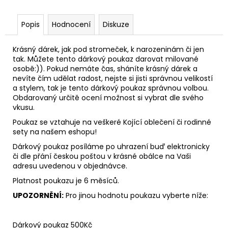
č
u
j
Popis
Hodnocení
Diskuze
e
m
Krásný dárek, jak pod stromeček, k narozeninám či jen
e
tak. Můžete tento dárkový poukaz darovat milované
osobě:)). Pokud nemáte čas, sháníte krásný dárek a
nevíte čím udělat radost, nejste si jisti správnou velikostí
TEPLÁKOVÁ
a stylem, tak je tento dárkový poukaz správnou volbou.
SOUPRAVA
Obdarovaný určitě ocení možnost si vybrat dle svého
MOON
vkusu.
3
Poukaz se vztahuje na veškeré Kojící oblečení či rodinné
250
sety na našem eshopu!
Kč
Dárkový poukaz posíláme po uhrazení buď elektronicky
či dle přání českou poštou v krásné obálce na Vaši
adresu uvedenou v objednávce.
Platnost poukazu je 6 měsíců.
UPOZORNĚNÍ:
Pro jinou hodnotu poukazu vyberte níže:
Dárkový poukaz 500Kč