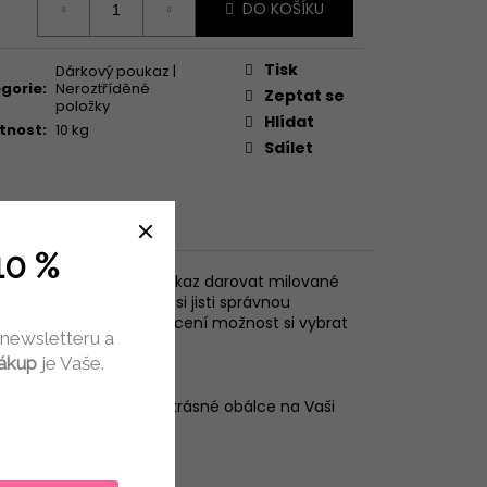
PRAVA SUNY
DO KOŠÍKU
Tisk
Dárkový poukaz |
gorie
:
Neroztříděné
Zeptat se
položky
Hlídat
tnost
:
10 kg
Sdílet
10 %
Můžete tento dárkový poukaz darovat milované
udělat radost, nejste si jisti správnou
bou. Obdarovaný určitě ocení možnost si vybrat
 newsletteru a
nákup
je Vaše.
y na našem eshopu!
přání českou poštou v krásné obálce na Vaši