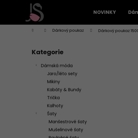
K
Přejít
na
o
NOVINKY
Dá
obsah
Zpět
Zpět
š
do
do
í
Domů
Dárkový poukaz
Dárkový poukaz 150
k
obchodu
obchodu
P
o
Kategorie
Přeskočit
s
kategorie
t
Dámská móda
r
Jaro/léto sety
a
Mikiny
n
Kabáty & Bundy
n
Trička
í
Kalhoty
p
Šaty
a
Manšestrové šaty
n
Mušelinové šaty
e
Bavlněné šaty