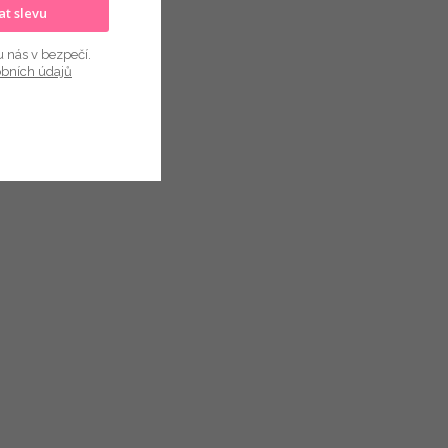
kat slevu
u nás v bezpečí.
obních údajů