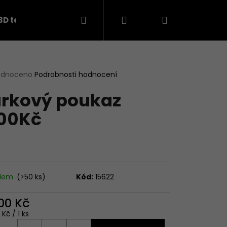
Hledat
Přihlášení
Nákupní
3D teplákovina
košík
rné
odnoceno
Podrobnosti hodnocení
cení
rkový poukaz
ktu
00Kč
ček.
adem
(>50 ks)
Kód:
15622
Následující
500 Kč
ná
 Kč / 1 ks
: