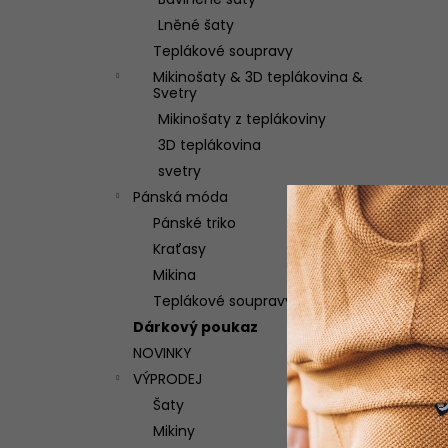
TEPLÁKOVÁ SOUPRAVA WILD
l
Lněné šaty
3 250 Kč
Teplákové soupravy
Mikinošaty & 3D teplákovina &
Svetry
Mikinošaty z teplákoviny
3D teplákovina
svetry
Pánská móda
Pánské triko
Kraťasy
Mikina
Teplákové soupravy
Dárkový poukaz
NOVINKY
VÝPRODEJ
Šaty
Mikiny