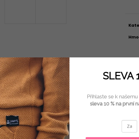
TEOLÁKOVÁ SOUPRAVA LOVET
TEPLÁKOVÁ SOU
3 250 Kč
3 280 Kč
A
Kate
R
Hmo
M
Popis
Hodnocení
Diskuze
SLEVA 
A
Krásný dárek, jak pod stromeček, k narozeninám či jen tak. 
osobě:)). Pokud nemáte čas, sháníte krásný dárek a nevíte čím 
velikostí a stylem, tak je tento dárkový poukaz správnou vol
Přihlaste se k našemu
dle svého vkusu.
sleva 10 % na první 
Poukaz se vztahuje na veškeré Kojící oblečení či rodinné set
Dárkový poukaz posíláme po uhrazení buď elektronicky či dle 
adresu uvedenou v objednávce.
Platnost poukazu je 6 měsíců.