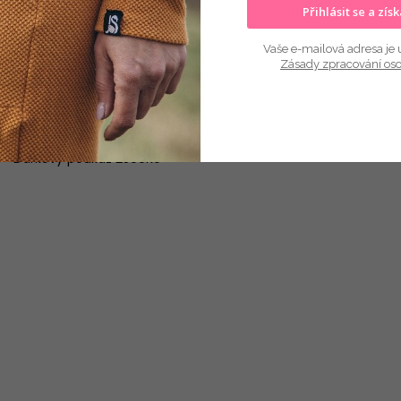
UPOZORNĚNÍ:
Pro jinou hodnotu poukazu vyberte níže:
Přihlásit se a zís
Vaše e-mailová adresa je 
Dárkový poukaz 500Kč
Zásady zpracování os
Dárkový poukaz 1000Kč
Dárkový poukaz 1500Kč
Dárkový poukaz 2000Kč
Dárkový poukaz 2500Kč