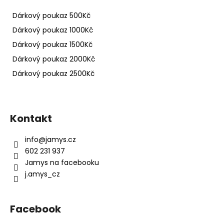
Dárkový poukaz 500Kč
Dárkový poukaz 1000Kč
Dárkový poukaz 1500Kč
Dárkový poukaz 2000Kč
Dárkový poukaz 2500Kč
Z
á
Kontakt
p
a
info
@
jamys.cz
t
602 231 937
í
Jamys na facebooku
j.amys_cz
Facebook