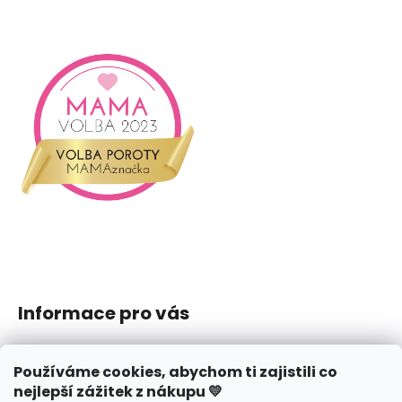
Informace pro vás
Jak nakupovat
Používáme cookies, abychom ti zajistili co
Obchodní podmínky
nejlepší zážitek z nákupu 💛
Podmínky ochrany osobních údajů