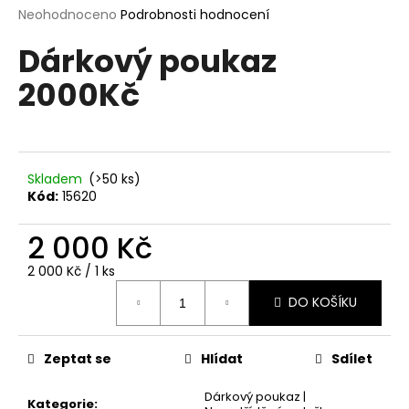
M
Průměrné
Neohodnoceno
Podrobnosti hodnocení
a
hodnocení
j
Dárkový poukaz
produktu
A
í
je
2000Kč
0,0
t
z
?
5
hvězdiček.
Skladem
(>50 ks)
Kód:
15620
HLEDAT
2 000 Kč
Měrná
2 000 Kč / 1 ks
cena:
D
DO KOŠÍKU
o
p
o
Zeptat se
Hlídat
Sdílet
r
u
Dárkový poukaz |
Kategorie
: