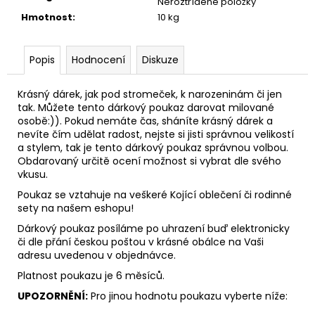
č
Neroztříděné položky
u
Hmotnost
:
10 kg
j
e
Popis
Hodnocení
Diskuze
m
e
Krásný dárek, jak pod stromeček, k narozeninám či jen
tak. Můžete tento dárkový poukaz darovat milované
TEPLÁKOVÁ
osobě:)). Pokud nemáte čas, sháníte krásný dárek a
SOUPRAVA
nevíte čím udělat radost, nejste si jisti správnou velikostí
-
a stylem, tak je tento dárkový poukaz správnou volbou.
AMORE
Obdarovaný určitě ocení možnost si vybrat dle svého
vkusu.
3
200
Poukaz se vztahuje na veškeré Kojící oblečení či rodinné
Kč
sety na našem eshopu!
Dárkový poukaz posíláme po uhrazení buď elektronicky
či dle přání českou poštou v krásné obálce na Vaši
adresu uvedenou v objednávce.
Platnost poukazu je 6 měsíců.
UPOZORNĚNÍ:
Pro jinou hodnotu poukazu vyberte níže: