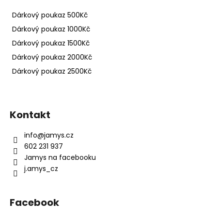
Dárkový poukaz 500Kč
Dárkový poukaz 1000Kč
Dárkový poukaz 1500Kč
Dárkový poukaz 2000Kč
Dárkový poukaz 2500Kč
Z
á
Kontakt
p
a
info
@
jamys.cz
t
602 231 937
í
Jamys na facebooku
j.amys_cz
Facebook