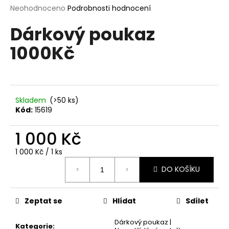
M
Průměrné
Neohodnoceno
Podrobnosti hodnocení
a
hodnocení
j
Dárkový poukaz
produktu
A
í
je
1000Kč
0,0
t
z
?
5
hvězdiček.
Skladem
(>50 ks)
Kód:
15619
HLEDAT
1 000 Kč
Měrná
1 000 Kč / 1 ks
cena:
D
DO KOŠÍKU
o
p
o
Zeptat se
Hlídat
Sdílet
r
u
Dárkový poukaz |
Kategorie
: