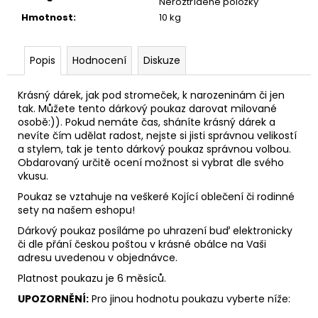
č
Neroztříděné položky
u
Hmotnost
:
10 kg
j
e
Popis
Hodnocení
Diskuze
m
e
Krásný dárek, jak pod stromeček, k narozeninám či jen
tak. Můžete tento dárkový poukaz darovat milované
KABÁTKOVÁ
osobě:)). Pokud nemáte čas, sháníte krásný dárek a
VESTA
nevíte čím udělat radost, nejste si jisti správnou velikostí
-
a stylem, tak je tento dárkový poukaz správnou volbou.
KRUELA
Obdarovaný určitě ocení možnost si vybrat dle svého
vkusu.
1
999
Poukaz se vztahuje na veškeré Kojící oblečení či rodinné
Kč
sety na našem eshopu!
Dárkový poukaz posíláme po uhrazení buď elektronicky
či dle přání českou poštou v krásné obálce na Vaši
adresu uvedenou v objednávce.
Platnost poukazu je 6 měsíců.
UPOZORNĚNÍ:
Pro jinou hodnotu poukazu vyberte níže: