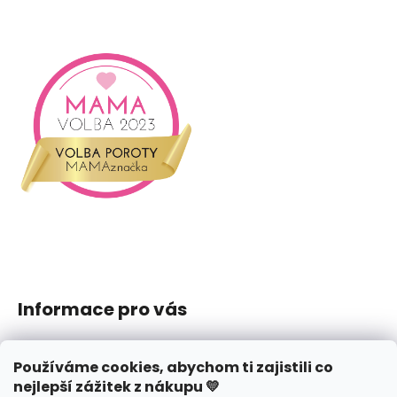
Informace pro vás
Jak nakupovat
Používáme cookies, abychom ti zajistili co
Obchodní podmínky
nejlepší zážitek z nákupu 💛
Podmínky ochrany osobních údajů