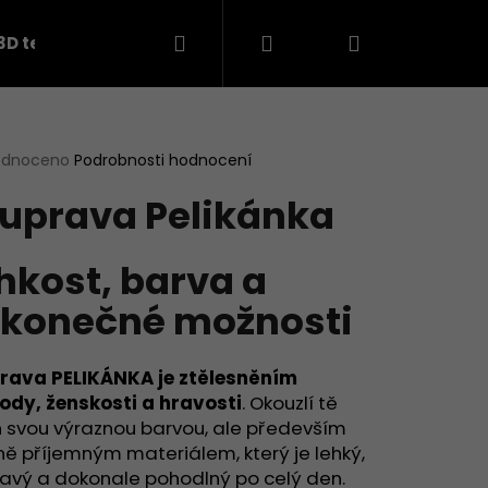
Hledat
Přihlášení
Nákupní
3D teplákovina
košík
rné
odnoceno
Podrobnosti hodnocení
cení
uprava Pelikánka
ktu
hkost, barva a
ček.
konečné možnosti
rava PELIKÁNKA je ztělesněním
ody, ženskosti a hravosti
. Okouzlí tě
Následující
n svou výraznou barvou, ale především
ě příjemným materiálem, který je lehký,
vavý a dokonale pohodlný po celý den.