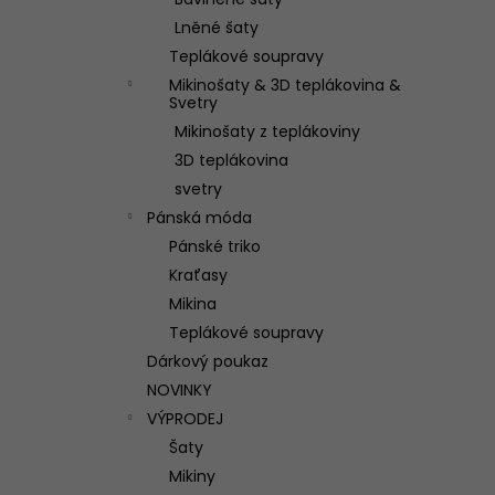
TEPLÁKOVÁ SOUPRAVA WILD
l
Lněné šaty
3 250 Kč
Teplákové soupravy
Mikinošaty & 3D teplákovina &
Svetry
Mikinošaty z teplákoviny
3D teplákovina
svetry
Pánská móda
Pánské triko
Kraťasy
Mikina
Teplákové soupravy
Dárkový poukaz
NOVINKY
VÝPRODEJ
Šaty
Mikiny