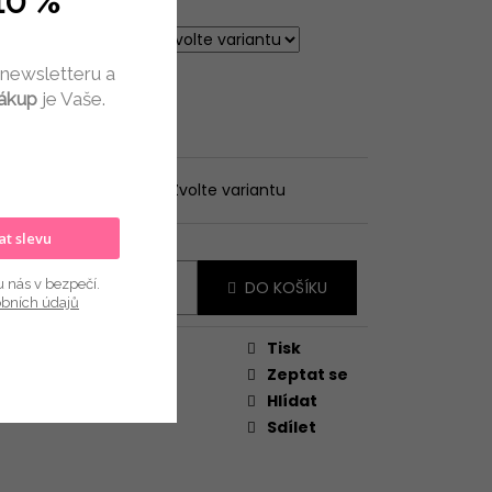
10 %
OST
 newsletteru a
nákup
je Vaše.
te variantu
Kód:
Zvolte variantu
kat slevu
500 Kč
ná
u nás v bezpečí.
DO KOŠÍKU
:
obních údajů
Tisk
gorie
:
Jaro/léto sety
Zeptat se
Hlídat
Sdílet