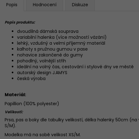
Popis
Hodnocení
Diskuze
Popis produktu:
dvoudílná dámská souprava
variabilní halenka (více možností vázání)
lehký, vzdušný a velmi příjemný materiál
kalhoty s pružnou gumou v pase
nohavice zakončené do gumy
pohodlný, volnější střih
ideální na volný čas, cestování i stylové dny ve městě
autorský design J.AMYS
česká výroba
Materiál:
Papillion (100% polyester)
Velikosti:
Prsa, pas a boky dle tabulky velikostí, délka halenky 50cm (na
S/M).
Modelka má na sobě velikost XS/M.