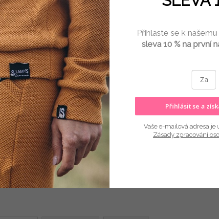
SLEVA 
VELIK
Přihlaste se k našemu
sleva 10 % na první 
Zvol
Přihlásit se a zís
2 
Měr
Vaše e-mailová adresa je 
cena
Zásady zpracování os
Kate