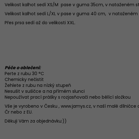
Velikost kalhot sedí XS/M pase v guma 35cm, v nataženém 
Velikost kalhot sedí L/XL v pase v guma 40 cm, v natažené
Přes prsa sedí až do velikosti XXL.
Péče o oblečení:
Perte z rubu 30 °C
Chemicky nečistit
Žehlete z rubu na nízký stupeň
Nesušit v sušičce a na přímém slunci
Nepoužívat prací prášky s rozjasňovači nebo bělící složkou
Vše je vyrobeno v Česku , www.jamys.cz, v naší malé dílničce a
Čr nebo z EU.
Děkuji Vám za objednávku:))