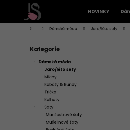
K
Přejít
na
o
NOVINKY
Dá
obsah
Zpět
Zpět
š
do
do
í
Domů
Dámská móda
Jaro/léto sety
k
obchodu
obchodu
P
o
Kategorie
Přeskočit
s
kategorie
t
Dámská móda
r
Jaro/léto sety
a
Mikiny
n
Kabáty & Bundy
n
Trička
í
Kalhoty
p
Šaty
a
Manšestrové šaty
n
Mušelinové šaty
e
Bavlněné šaty