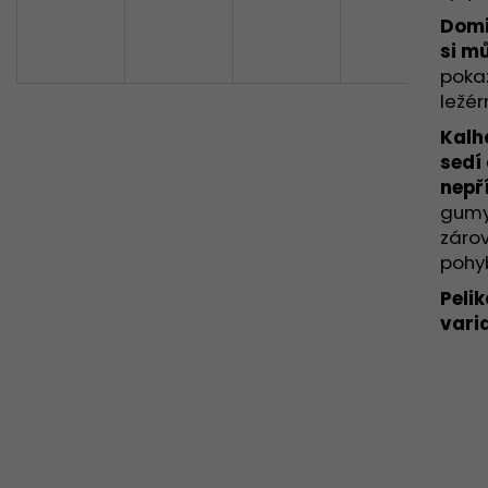
TEOLÁKOVÁ SOUPRAVA LOVET
TEPLÁKOVÁ SOU
Domi
3 250 Kč
3 280 Kč
si m
pokaž
ležér
Kalh
sedí
nepř
gumy
zárov
pohy
Pelik
vari