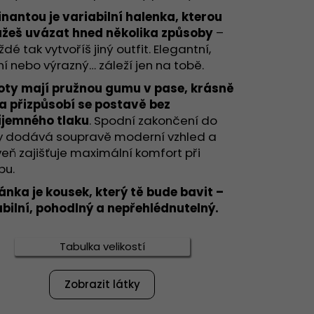
PRAVA SUNY
nantou je variabilní halenka, kterou
ůžeš uvázat hned několika způsoby
–
dé tak vytvoříš jiný outfit. Elegantní,
ní nebo výrazný… záleží jen na tobě.
oty mají pružnou gumu v pase, krásně
 a přizpůsobí se postavě bez
íjemného tlaku
. Spodní zakončení do
 dodává soupravě moderní vzhled a
eň zajišťuje maximální komfort při
bu.
ánka je kousek, který tě bude bavit –
abilní, pohodlný a nepřehlédnutelný.
Tabulka velikostí
Zobrazit látky