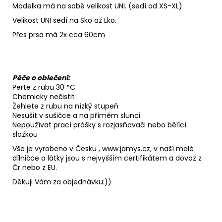
Modelka má na sobě velikost UNI. (sedí od XS-XL)
Velikost UNI sedí na Sko až Lko.
Přes prsa má 2x cca 60cm
Péče o oblečení:
Perte z rubu 30 °C
Chemicky nečistit
Žehlete z rubu na nízký stupeň
Nesušit v sušičce a na přímém slunci
Nepoužívat prací prášky s rozjasňovači nebo bělící
složkou
Vše je vyrobeno v Česku , www.jamys.cz, v naší malé
dílničce a látky jsou s nejvyšším certifikátem a dovoz z
Čr nebo z EU.
Děkuji Vám za objednávku:))
Z
á