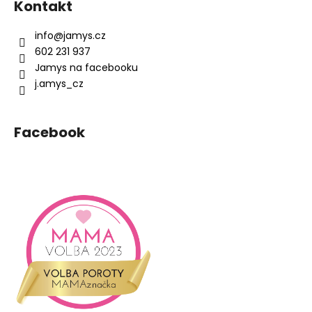
Kontakt
p
a
info
@
jamys.cz
t
602 231 937
í
Jamys na facebooku
j.amys_cz
Facebook