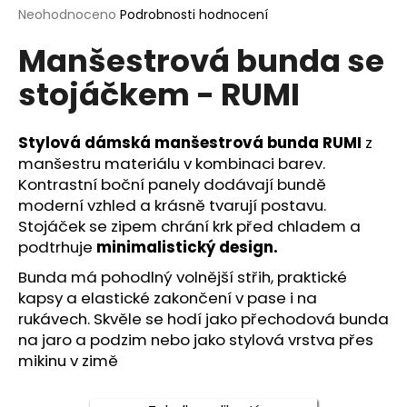
Průměrné
Neohodnoceno
Podrobnosti hodnocení
a
hodnocení
j
Manšestrová bunda se
produktu
í
je
stojáčkem - RUMI
0,0
t
z
?
5
hvězdiček.
Stylová dámská manšestrová bunda RUMI
z
manšestru materiálu v kombinaci barev.
Kontrastní boční panely dodávají bundě
moderní vzhled a krásně tvarují postavu.
HLEDAT
Stojáček se zipem chrání krk před chladem a
podtrhuje
minimalistický design.
Bunda má pohodlný volnější střih, praktické
D
kapsy a elastické zakončení v pase i na
o
rukávech. Skvěle se hodí jako přechodová bunda
p
na jaro a podzim nebo jako stylová vrstva přes
o
mikinu v zimě
r
u