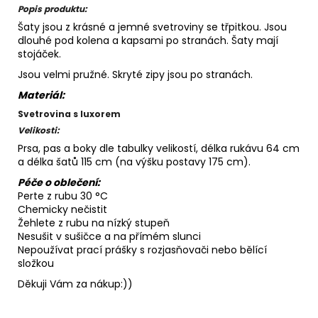
Popis produktu:
Šaty jsou z krásné a jemné svetroviny se třpitkou. Jsou
dlouhé pod kolena a kapsami po stranách. Šaty mají
stojáček.
Jsou velmi pružné. Skryté zipy jsou po stranách.
Materiál:
Svetrovina s luxorem
Velikosti:
Prsa, pas a boky dle tabulky velikostí, délka rukávu 64 cm
a délka šatů 115 cm (na výšku postavy 175 cm).
Péče o oblečení:
Perte z rubu 30 °C
Chemicky nečistit
Žehlete z rubu na nízký stupeň
Nesušit v sušičce a na přímém slunci
Nepoužívat prací prášky s rozjasňovači nebo bělící
složkou
Děkuji Vám za nákup:))