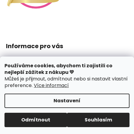
Informace pro vás
Jak nakupovat
Používáme cookies, abychom ti zajistili co
Obchodní podmínky
nejlepší zážitek z nákupu 💛
Podmínky ochrany osobních údajů
Můžeš je přijmout, odmítnout nebo si nastavit vlastní
Reklamace či vrácení
preference
.
Více informací
Hodnocení obchodu
Nastavení
Vytvořil Shoptet
Copyright 2026
J.amys
. Všechna práva vyhrazena.
Odmítnout
Souhlasím
Upravit nastavení cookies
Design webu
nechodom.cz