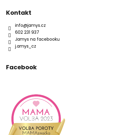
Z
á
Kontakt
p
a
info
@
jamys.cz
t
602 231 937
í
Jamys na facebooku
j.amys_cz
Facebook