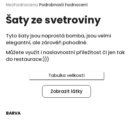
Průměrné
Neohodnoceno
Podrobnosti hodnocení
a
hodnocení
j
Šaty ze svetroviny
produktu
í
je
0,0
t
z
Tyto šaty jsou naprostá bomba, jsou velmi
?
5
elegantní, ale zárověň pohodlné.
hvězdiček.
Můžete využít i naslavnostní příležitost či jen tak
do restaurace:)))
HLEDAT
Tabulka velikostí
Zobrazit látky
D
o
p
BARVA
o
r
u