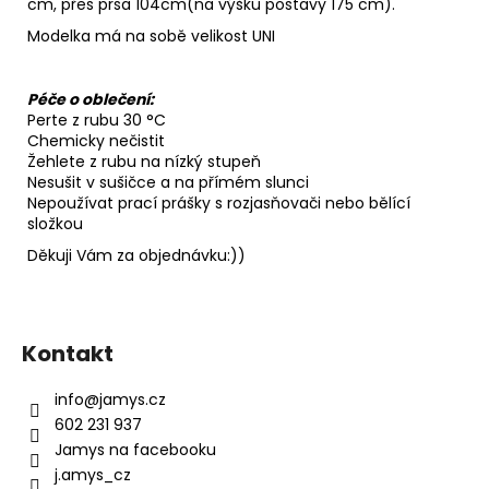
cm, přes prsa 104cm(na výšku postavy 175 cm).
Modelka má na sobě velikost UNI
Péče o oblečení:
Perte z rubu 30 °C
Chemicky nečistit
Žehlete z rubu na nízký stupeň
Nesušit v sušičce a na přímém slunci
Nepoužívat prací prášky s rozjasňovači nebo bělící
složkou
Děkuji Vám za objednávku:))
Z
á
Kontakt
p
a
info
@
jamys.cz
t
602 231 937
í
Jamys na facebooku
j.amys_cz