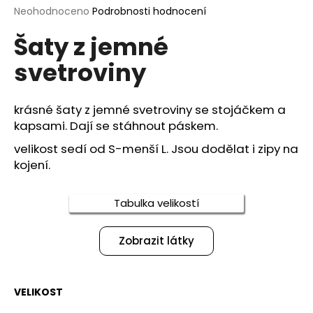
Průměrné
Neohodnoceno
Podrobnosti hodnocení
a
hodnocení
j
Šaty z jemné
produktu
í
je
svetroviny
0,0
t
z
?
5
hvězdiček.
krásné šaty z jemné svetroviny se stojáčkem a
kapsami. Dají se stáhnout páskem.
velikost sedí od S-menší L. Jsou dodělat i zipy na
HLEDAT
kojení.
Tabulka velikostí
D
o
Zobrazit látky
p
o
r
VELIKOST
u