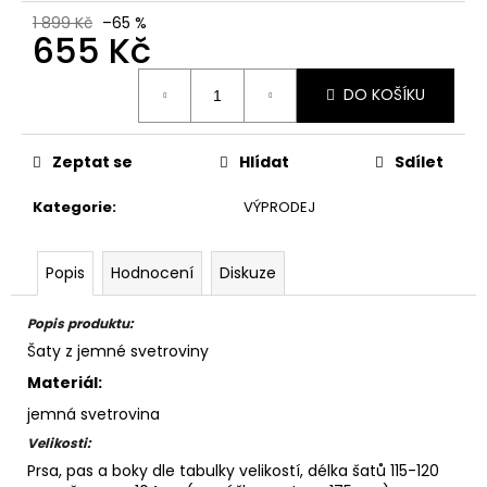
1 899 Kč
–65 %
655 Kč
Měrná
DO KOŠÍKU
cena:
Zeptat se
Hlídat
Sdílet
Kategorie
:
VÝPRODEJ
Popis
Hodnocení
Diskuze
Popis produktu:
Šaty z jemné svetroviny
Materiál:
jemná svetrovina
Velikosti:
Prsa, pas a boky dle tabulky velikostí, délka šatů 115-120