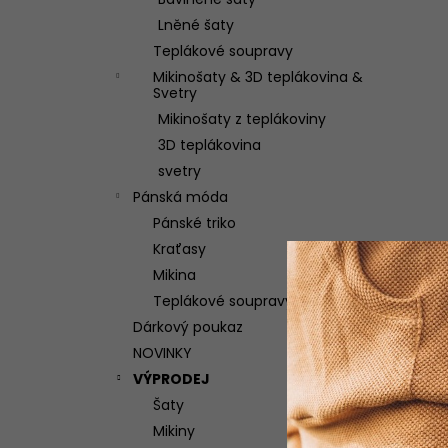
ŠATY LÁSKA DLOUHÉ
l
Lněné šaty
2 100 Kč
Teplákové soupravy
Mikinošaty & 3D teplákovina &
Svetry
Mikinošaty z teplákoviny
3D teplákovina
svetry
Pánská móda
Pánské triko
Kraťasy
Mikina
Teplákové soupravy
Dárkový poukaz
NOVINKY
VÝPRODEJ
Šaty
Mikiny