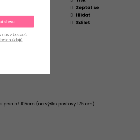
gorie
:
VÝPRODEJ
Zeptat se
Hlídat
kat slevu
Sdílet
u nás v bezpečí.
obních údajů
přes prsa až 105cm (na výšku postavy 175 cm).