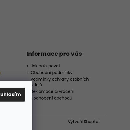
Informace pro vás
Jak nakupovat
Obchodní podmínky
Podmínky ochrany osobních
údajů
Reklamace či vrácení
ouhlasím
Hodnocení obchodu
Vytvořil Shoptet