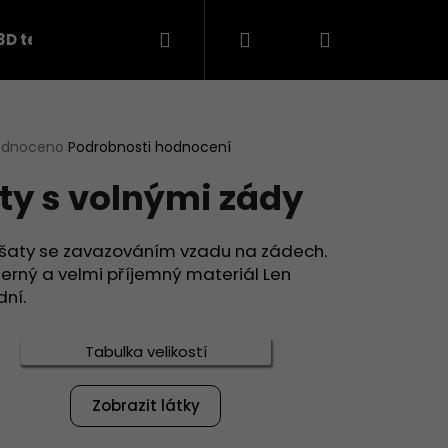
Hledat
Přihlášení
Nákupní
3D teplákovina
košík
rné
odnoceno
Podrobnosti hodnocení
cení
ty s volnými zády
ktu
 šaty se zavazováním vzadu na zádech.
erný a velmi příjemný materiál Len
ček.
dní.
Tabulka velikostí
Následující
Zobrazit látky