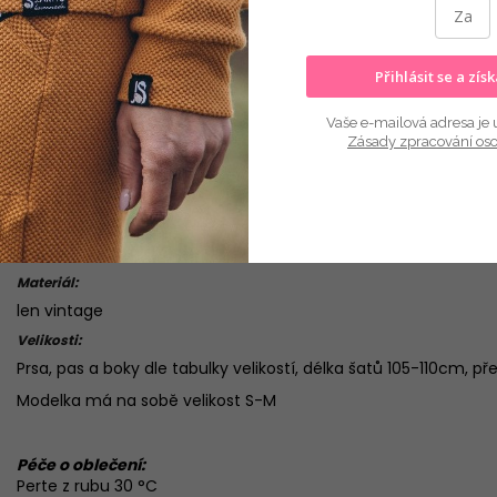
Kate
Přihlásit se a zís
Vaše e-mailová adresa je 
Zásady zpracování os
Popis
Hodnocení
Diskuze
Popis produktu:
elegantní šaty s kapsami a zavazováním vzadu
Materiál:
len vintage
Velikosti:
Prsa, pas a boky dle tabulky velikostí, délka šatů 105-110cm, 
Modelka má na sobě velikost S-M
Péče o oblečení:
Perte z rubu 30 °C