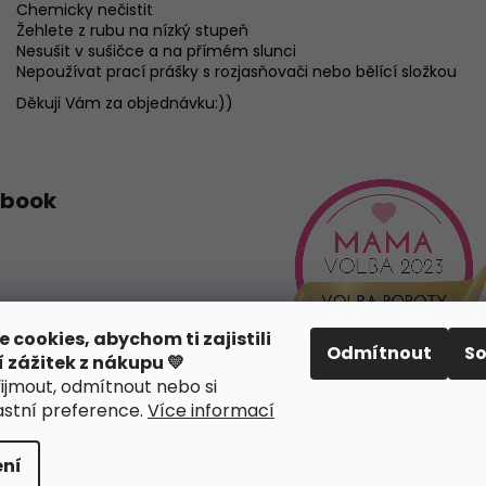
Chemicky nečistit
Žehlete z rubu na nízký stupeň
Nesušit v sušičce a na přímém slunci
Nepoužívat prací prášky s rozjasňovači nebo bělící složkou
Děkuji Vám za objednávku:))
ebook
cookies, abychom ti zajistili
Odmítnout
S
í zážitek z nákupu 💛
řijmout, odmítnout nebo si
lastní preference
.
Více informací
na.
Upravit nastavení cookies
Design webu
nechodom.cz
ní