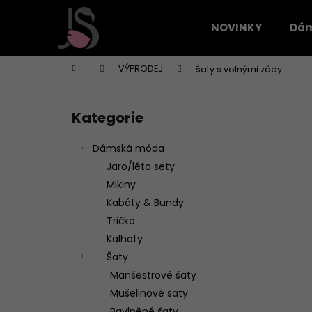
K
Přejít
na
o
NOVINKY
Dá
obsah
Zpět
Zpět
š
do
do
í
Domů
VÝPRODEJ
šaty s volnými zády
k
obchodu
obchodu
P
o
Kategorie
Přeskočit
s
kategorie
t
Dámská móda
r
Jaro/léto sety
a
Mikiny
n
Kabáty & Bundy
n
Trička
í
Kalhoty
p
Šaty
a
Manšestrové šaty
n
Mušelinové šaty
e
Bavlněné šaty