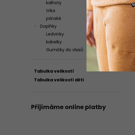
kalhoty
trika
pánské
Doplňky
Ledvinky
kabelky
Gumičky do vlasů
Tabulka velikostí
Tabulka velikostí děti
Přijímáme online platby