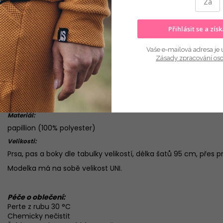
Přihlásit se a zís
Vaše e-mailová adresa je 
Zásady zpracování os
Popis
Hodnocení
Diskuze
Popis produktu:
Krásné šaty v barvě zelené s páskem
Materiál:
papillion (100% polyester)
Velikosti:
Prsa, pas a boky dle tabulky velikostí, délka šatů 95 cm, přes
Modelka má na sobě velikost UNI.
Péče o oblečení:
Perte z rubu 30 °C
Chemicky nečistit