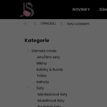
K
Přejít
na
o
NOVINKY
Dá
obsah
Zpět
Zpět
š
do
do
í
Domů
VÝPRODEJ
šaty s páskem
k
obchodu
obchodu
P
o
Kategorie
Přeskočit
s
kategorie
t
Dámská móda
r
Jaro/léto sety
a
Mikiny
n
Kabáty & Bundy
n
Trička
í
Kalhoty
p
Šaty
a
Manšestrové šaty
n
Mušelinové šaty
e
Bavlněné šaty