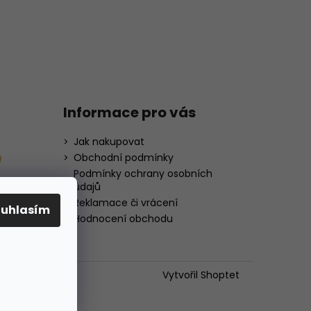
Informace pro vás
Jak nakupovat
Obchodní podmínky
Podmínky ochrany osobních
údajů
Reklamace či vrácení
ouhlasím
Hodnocení obchodu
Vytvořil Shoptet