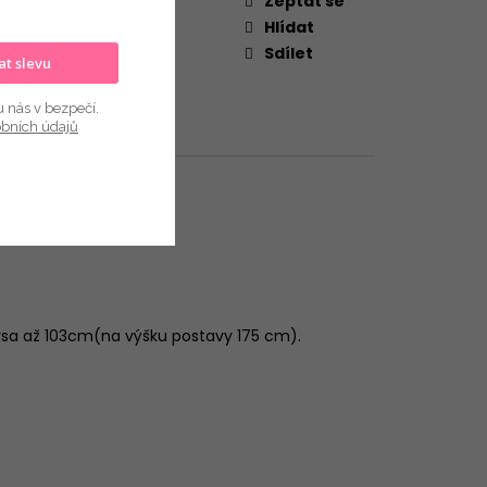
Zeptat se
Hlídat
Sdílet
kat slevu
u nás v bezpečí.
obních údajů
 prsa až 103cm(na výšku postavy 175 cm).