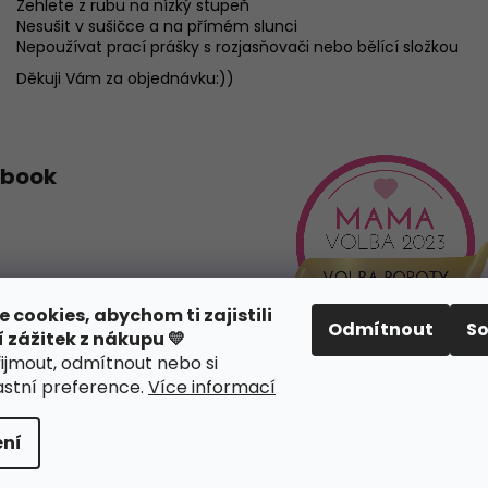
Žehlete z rubu na nízký stupeň
Nesušit v sušičce a na přímém slunci
Nepoužívat prací prášky s rozjasňovači nebo bělící složkou
Děkuji Vám za objednávku:))
ebook
cookies, abychom ti zajistili
Odmítnout
S
í zážitek z nákupu 💛
řijmout, odmítnout nebo si
lastní preference
.
Více informací
na.
Upravit nastavení cookies
Design webu
nechodom.cz
ní