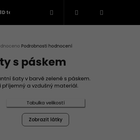
Hledat
Přihlášení
Nákupní
3D teplákovina
košík
rné
odnoceno
Podrobnosti hodnocení
cení
ty s páskem
ktu
ntní šaty v barvě zelené s páskem.
 příjemný a vzdušný materiál.
ček.
Tabulka velikostí
Následující
Zobrazit látky