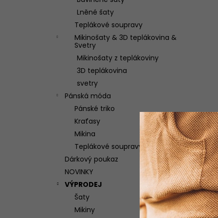
ŠATY DONUTELLA Z MUŠELÍNU
l
Lněné šaty
2 100 Kč
Teplákové soupravy
Mikinošaty & 3D teplákovina &
Svetry
Mikinošaty z teplákoviny
3D teplákovina
svetry
Pánská móda
Pánské triko
Kraťasy
Mikina
Teplákové soupravy
Dárkový poukaz
NOVINKY
VÝPRODEJ
Šaty
Mikiny