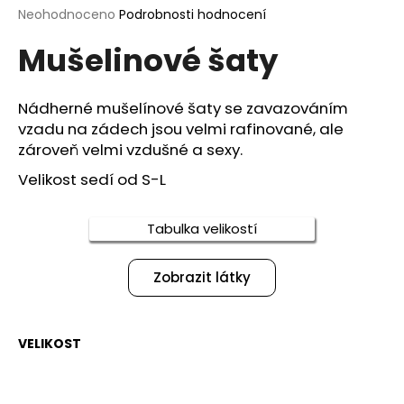
Průměrné
Neohodnoceno
Podrobnosti hodnocení
a
hodnocení
j
Mušelinové šaty
produktu
í
je
0,0
t
z
Nádherné mušelínové šaty se zavazováním
?
5
vzadu na zádech jsou velmi rafinované, ale
hvězdiček.
zároveň velmi vzdušné a sexy.
Velikost sedí od S-L
HLEDAT
Tabulka velikostí
Zobrazit látky
D
o
p
VELIKOST
o
r
u