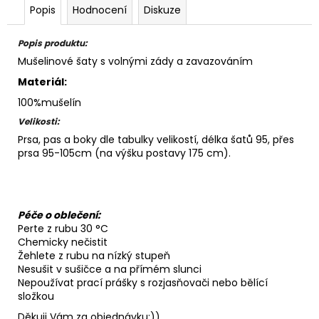
Popis
Hodnocení
Diskuze
Popis produktu:
Mušelinové šaty s volnými zády a zavazováním
Materiál:
100%mušelín
Velikosti:
Prsa, pas a boky dle tabulky velikostí, délka šatů 95, přes
prsa 95-105cm (na výšku postavy 175 cm).
Péče o oblečení:
Perte z rubu 30 °C
Chemicky nečistit
Žehlete z rubu na nízký stupeň
Nesušit v sušičce a na přímém slunci
Nepoužívat prací prášky s rozjasňovači nebo bělící
složkou
Děkuji Vám za objednávku:))