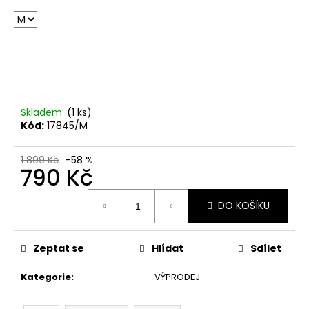
č
u
j
e
m
e
Skladem
(1 ks)
ŠATY
Kód:
17845/M
DONUTELLA
Z
MUŠELÍNU
1 899 Kč
–58 %
790 Kč
2
100
Měrná
Kč
DO KOŠÍKU
cena:
Zeptat se
Hlídat
Sdílet
Kategorie
:
VÝPRODEJ