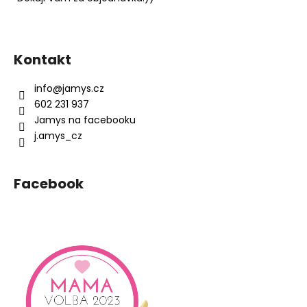
Z
á
Kontakt
p
a
info
@
jamys.cz
t
602 231 937
í
Jamys na facebooku
j.amys_cz
Facebook