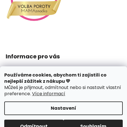
Informace pro vás
Jak nakupovat
Používáme cookies, abychom ti zajistili co
Obchodní podmínky
nejlepší zážitek z nákupu 💛
Podmínky ochrany osobních údajů
Můžeš je přijmout, odmítnout nebo si nastavit vlastní
Reklamace či vrácení
preference
.
Více informací
Hodnocení obchodu
Nastavení
Vytvořil Shoptet
Copyright 2026
J.amys
. Všechna práva vyhrazena.
Odmítnout
Souhlasím
Upravit nastavení cookies
Design webu
nechodom.cz