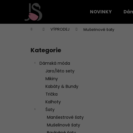
K
Přejít
na
o
NOVINKY
Dá
obsah
Zpět
Zpět
š
do
do
í
Domů
VÝPRODEJ
Mušelinové šaty
k
obchodu
obchodu
P
o
Kategorie
Přeskočit
s
kategorie
t
Dámská móda
r
Jaro/léto sety
a
Mikiny
n
Kabáty & Bundy
n
Trička
í
Kalhoty
p
Šaty
a
Manšestrové šaty
n
Mušelinové šaty
e
Bavlněné šaty