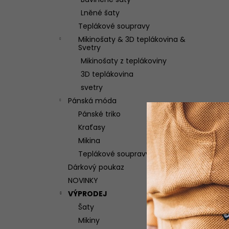
ŠATY LÁSKA DLOUHÉ
l
Lněné šaty
2 100 Kč
Teplákové soupravy
Mikinošaty & 3D teplákovina &
Svetry
Mikinošaty z teplákoviny
3D teplákovina
svetry
Pánská móda
Pánské triko
Kraťasy
Mikina
Teplákové soupravy
Dárkový poukaz
NOVINKY
VÝPRODEJ
Šaty
Mikiny