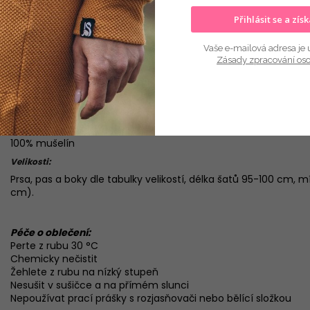
Přihlásit se a zís
Vaše e-mailová adresa je 
Popis
Hodnocení
Diskuze
Zásady zpracování os
Popis produktu:
Mušelinové šaty s volány na široká volánková ramínka
Materiál:
100% mušelín
Velikosti:
Prsa, pas a boky dle tabulky velikostí, délka šatů 95-100 cm, 
cm).
Péče o oblečení:
Perte z rubu 30 °C
Chemicky nečistit
Žehlete z rubu na nízký stupeň
Nesušit v sušičce a na přímém slunci
Nepoužívat prací prášky s rozjasňovači nebo bělící složkou