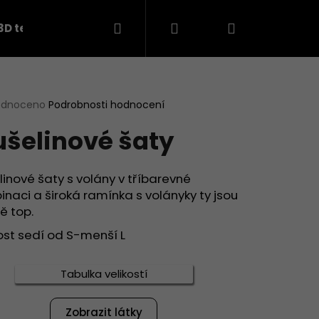
Hledat
Přihlášení
Nákupní
3D teplákovina
košík
rné
odnoceno
Podrobnosti hodnocení
cení
šelinové šaty
ktu
inové šaty s volány v tříbarevné
naci a široká ramínka s volányky ty jsou
ček.
ě top.
ost sedí od S-menší L
Následující
Tabulka velikostí
Zobrazit látky