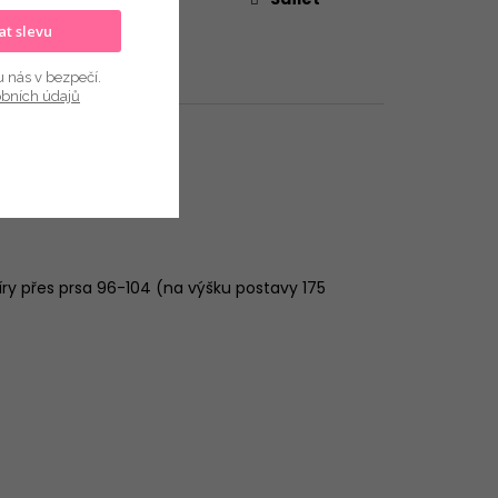
kat slevu
u nás v bezpečí.
obních údajů
míry přes prsa 96-104 (na výšku postavy 175