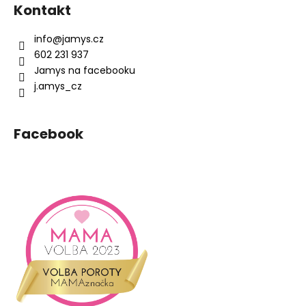
á
Kontakt
p
a
info
@
jamys.cz
t
602 231 937
í
Jamys na facebooku
j.amys_cz
Facebook