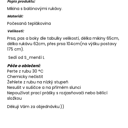
Popis produktu:
Mikina s balónovými rukávy.
Materiál:
Počesaná teplákovina
Velikosti:
Prsa, pas a boky dle tabulky velikostí, délka mikiny 65cm,
délka rukávu 62cm, přes prsa 104cm(na výšku postavy
175 cm).
Sedí od S_menší L
Péče o oblečení:
Perte z rubu 30 °C
Chemicky nečistit
Žehlete z rubu na nízký stupeň
Nesušit v sušičce a na přímém slunci
Nepoužívat prací prášky s rozjasňovači nebo bělící
složkou
Děkuji Vám za objednávku:))
Z