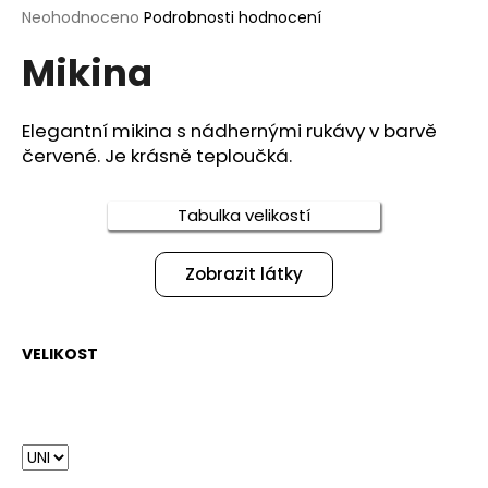
Průměrné
Neohodnoceno
Podrobnosti hodnocení
a
hodnocení
j
Mikina
produktu
í
je
0,0
t
z
Elegantní mikina s nádhernými rukávy v barvě
?
5
červené. Je krásně teploučká.
hvězdiček.
Tabulka velikostí
HLEDAT
Zobrazit látky
D
VELIKOST
o
p
o
r
u