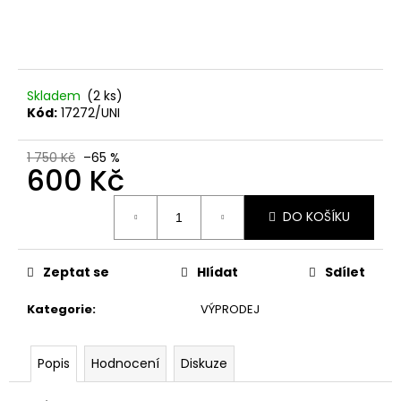
č
u
j
e
m
Skladem
(2 ks)
e
Kód:
17272/UNI
TEPLÁKOVÁ
1 750 Kč
–65 %
SOUPRAVA
600 Kč
LOVE
Měrná
3
DO KOŠÍKU
cena:
250
Kč
Zeptat se
Hlídat
Sdílet
Kategorie
:
VÝPRODEJ
Popis
Hodnocení
Diskuze