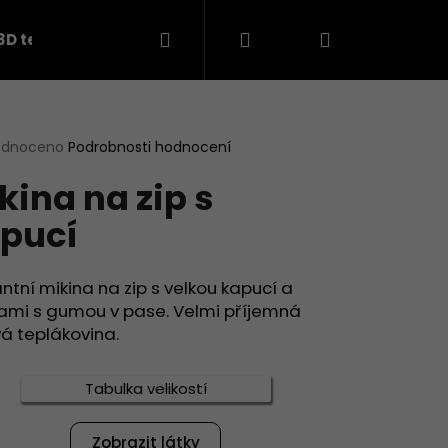
Hledat
Přihlášení
Nákupní
3D teplákovina
košík
rné
odnoceno
Podrobnosti hodnocení
cení
kina na zip s
ktu
pucí
ček.
ntní mikina na zip s velkou kapucí a
ami s gumou v pase. Velmi příjemná
vá teplákovina.
Následující
Tabulka velikostí
Zobrazit látky