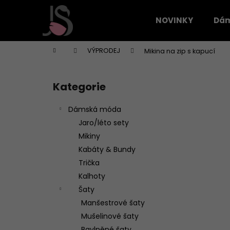
K
Přejít
na
o
NOVINKY
Dá
obsah
Zpět
Zpět
š
do
do
í
Domů
VÝPRODEJ
Mikina na zip s kapucí
k
obchodu
obchodu
P
o
Kategorie
Přeskočit
s
kategorie
t
Dámská móda
r
Jaro/léto sety
a
Mikiny
n
Kabáty & Bundy
n
Trička
í
Kalhoty
p
Šaty
a
Manšestrové šaty
n
Mušelinové šaty
e
Bavlněné šaty