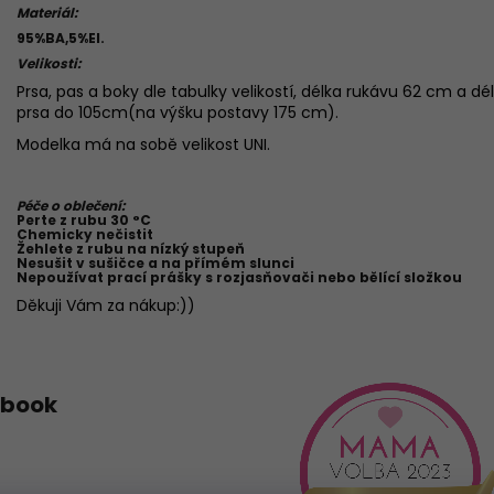
Materiál:
95%BA,5%El.
Velikosti:
Prsa, pas a boky dle tabulky velikostí, délka rukávu 62 cm a 
prsa do 105cm(na výšku postavy 175 cm).
Modelka má na sobě velikost UNI.
Péče o oblečení:
Perte z rubu 30 °C
Chemicky nečistit
Žehlete z rubu na nízký stupeň
Nesušit v sušičce a na přímém slunci
Nepoužívat prací prášky s rozjasňovači nebo bělící složkou
Děkuji Vám za nákup:))
ebook