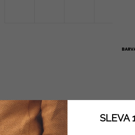
TEPLÁKOVÁ SOUPRAVA WILD
TEOLÁKOVÁ SO
3 250 Kč
3 250 Kč
BARV
VELIK
SLEVA 