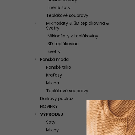
ŠATY DONUTELLA Z MUŠELÍNU
l
Lněné šaty
2 100 Kč
Teplákové soupravy
Mikinošaty & 3D teplákovina &
Svetry
Mikinošaty z teplákoviny
3D teplákovina
svetry
Pánská móda
Pánské triko
Kraťasy
Mikina
Teplákové soupravy
Dárkový poukaz
NOVINKY
VÝPRODEJ
Šaty
Mikiny