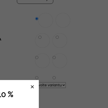
UPRAVA LOVET
A
OST
10 %