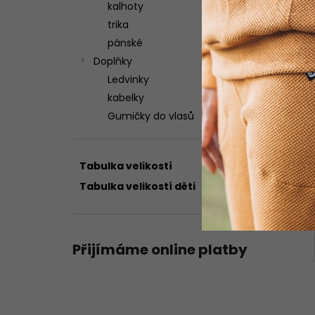
kalhoty
trika
pánské
Doplňky
Ledvinky
kabelky
Gumičky do vlasů
Tabulka velikostí
Tabulka velikostí děti
Přijímáme online platby