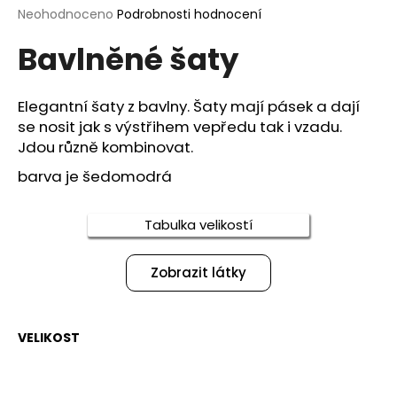
Průměrné
Neohodnoceno
Podrobnosti hodnocení
a
hodnocení
j
Bavlněné šaty
produktu
í
je
0,0
t
z
Elegantní šaty z bavlny. Šaty mají pásek a dají
?
5
se nosit jak s výstřihem vepředu tak i vzadu.
hvězdiček.
Jdou různě kombinovat.
barva je šedomodrá
HLEDAT
Tabulka velikostí
Zobrazit látky
D
o
p
VELIKOST
o
r
u