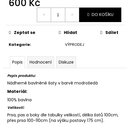
600 Kč
Měrná
DO KOŠÍKU
cena:
Zeptat se
Hlídat
Sdílet
Kategorie
:
VÝPRODEJ
Popis
Hodnocení
Diskuze
Popis produktu:
Nádherné bavlněné šaty v barvě modrošedá
Materiál:
100% bavlna
Velikosti:
Prsa, pas a boky dle tabulky velikostí, délka šatů 100cm,
přes prsa 100-110cm (na výšku postavy 175 cm).