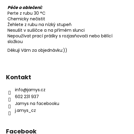
Péče o oblečení:
Perte z rubu 30 °C
Chemicky nečistit
Žehlete z rubu na nízký stupeň
Nesušit v sušičce a na přímém slunci
Nepoužívat prací prášky s rozjasňovači nebo bělící
složkou
Děkuji Vám za objednávku:))
Z
á
Kontakt
p
a
info
@
jamys.cz
t
602 231 937
í
Jamys na facebooku
j.amys_cz
Facebook