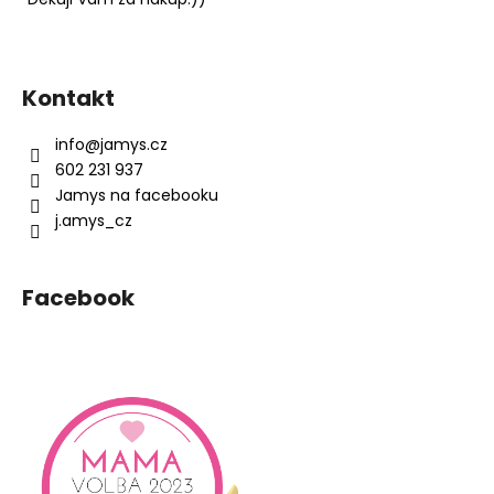
Z
á
Kontakt
p
a
info
@
jamys.cz
t
602 231 937
í
Jamys na facebooku
j.amys_cz
Facebook