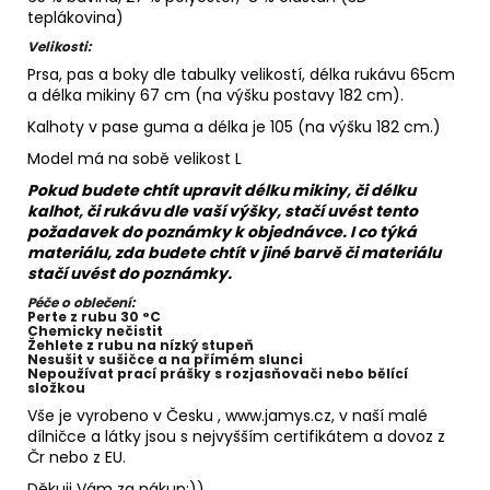
teplákovina)
Velikosti:
Prsa, pas a boky dle tabulky velikostí, délka rukávu 65cm
a délka mikiny 67 cm (na výšku postavy 182 cm).
Kalhoty v pase guma a délka je 105 (na výšku 182 cm.)
Model má na sobě velikost L
Pokud budete chtít upravit délku mikiny, či délku
kalhot, či rukávu dle vaší výšky, stačí uvést tento
požadavek do poznámky k objednávce. I co týká
materiálu, zda budete chtít v jiné barvě či materiálu
stačí uvést do poznámky.
Péče o oblečení:
Perte z rubu 30 °C
Chemicky nečistit
Žehlete z rubu na nízký stupeň
Nesušit v sušičce a na přímém slunci
Nepoužívat prací prášky s rozjasňovači nebo bělící
složkou
Vše je vyrobeno v Česku , www.jamys.cz, v naší malé
dílničce a látky jsou s nejvyšším certifikátem a dovoz z
Čr nebo z EU.
Děkuji Vám za nákup:))