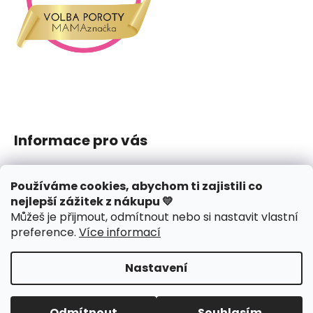
Informace pro vás
Jak nakupovat
Používáme cookies, abychom ti zajistili co
Obchodní podmínky
nejlepší zážitek z nákupu 💛
Podmínky ochrany osobních údajů
Můžeš je přijmout, odmítnout nebo si nastavit vlastní
Reklamace či vrácení
preference
.
Více informací
Hodnocení obchodu
Nastavení
Vytvořil Shoptet
Copyright 2026
J.amys
. Všechna práva vyhrazena.
Odmítnout
Souhlasím
Upravit nastavení cookies
Design webu
nechodom.cz