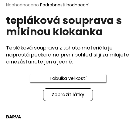
Průměrné
Neohodnoceno
Podrobnosti hodnocení
a
hodnocení
j
tepláková souprava s
produktu
í
je
mikinou klokanka
0,0
t
z
?
5
hvězdiček.
Tepláková souprava z tohoto materiálu je
naprostá pecka a na první pohled si ji zamilujete
a nezůstanete jen u jedné.
HLEDAT
Tabulka velikostí
Zobrazit látky
D
o
p
o
BARVA
r
u