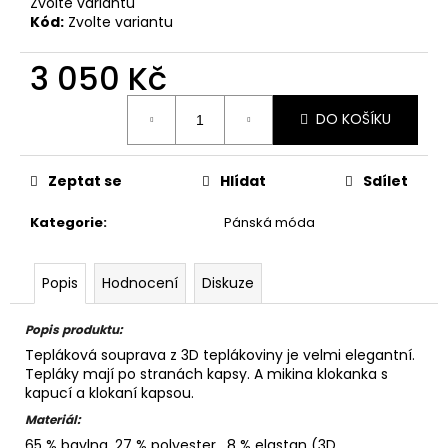
Zvolte variantu
Kód:
Zvolte variantu
3 050 Kč
Měrná
DO KOŠÍKU
cena:
Zeptat se
Hlídat
Sdílet
Kategorie
:
Pánská móda
Popis
Hodnocení
Diskuze
Popis produktu:
Tepláková souprava z 3D teplákoviny je velmi elegantní.
Tepláky mají po stranách kapsy. A mikina klokanka s
kapucí a klokaní kapsou.
Materiál:
65 % bavlna, 27 % polyester, 8 % elastan
(3D