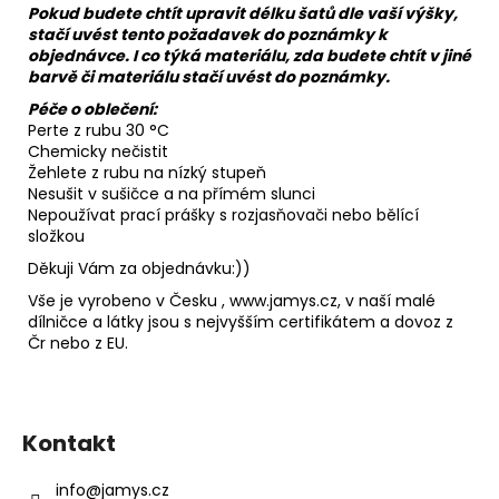
Pokud budete chtít upravit délku šatů dle vaší výšky,
stačí uvést tento požadavek do poznámky k
objednávce. I co týká materiálu, zda budete chtít v jiné
barvě či materiálu stačí uvést do poznámky.
Péče o oblečení:
Perte z rubu 30 °C
Chemicky nečistit
Žehlete z rubu na nízký stupeň
Nesušit v sušičce a na přímém slunci
Nepoužívat prací prášky s rozjasňovači nebo bělící
složkou
Děkuji Vám za objednávku:))
Vše je vyrobeno v Česku , www.jamys.cz, v naší malé
dílničce a látky jsou s nejvyšším certifikátem a dovoz z
Čr nebo z EU.
Z
á
Kontakt
p
a
info
@
jamys.cz