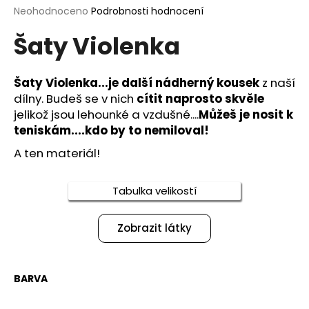
Průměrné
Neohodnoceno
Podrobnosti hodnocení
a
hodnocení
j
Šaty Violenka
produktu
í
je
0,0
t
z
Šaty Violenka...je další nádherný kousek
z naší
?
5
dílny. Budeš se v nich
cítit naprosto skvěle
hvězdiček.
jelikož jsou lehounké a vzdušné....
Můžeš je nosit k
teniskám....kdo by to nemiloval!
A ten materiál!
HLEDAT
Tabulka velikostí
D
Zobrazit látky
o
p
o
r
BARVA
u