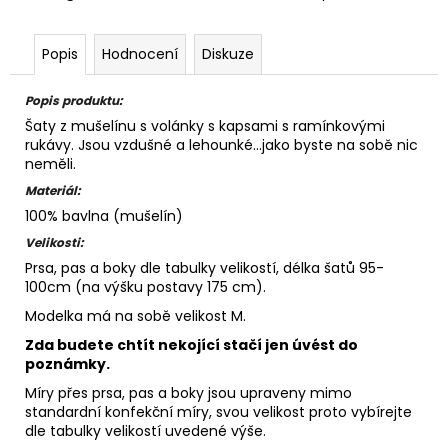
Popis
Hodnocení
Diskuze
Popis produktu:
Šaty z mušelínu s volánky s kapsami s ramínkovými
rukávy. Jsou vzdušné a lehounké...jako byste na sobě nic
neměli.
Materiál:
100% bavlna (mušelín)
Velikosti:
Prsa, pas a boky dle tabulky velikostí, délka šatů 95-
100cm (na výšku postavy 175 cm).
Modelka má na sobě velikost M.
Zda budete chtít nekojící stačí jen úvést do
poznámky.
Míry přes prsa, pas a boky jsou upraveny mimo
standardní konfekční míry, svou velikost proto vybírejte
dle tabulky velikostí uvedené výše.