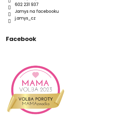
t
602 231 937
í
Jamys na facebooku
j.amys_cz
Facebook