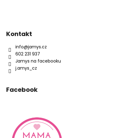
Z
á
Kontakt
p
a
info
@
jamys.cz
t
602 231 937
í
Jamys na facebooku
j.amys_cz
Facebook