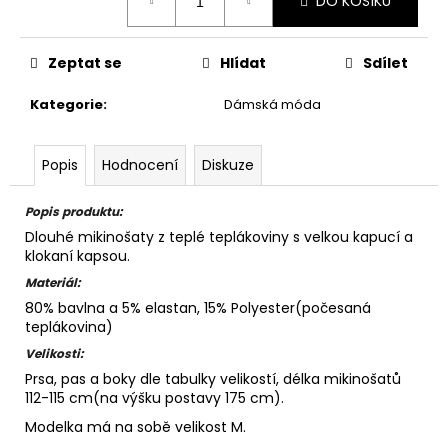
DO KOŠÍKU
cena:
Zeptat se
Hlídat
Sdílet
Kategorie
:
Dámská móda
Popis
Hodnocení
Diskuze
Popis produktu:
Dlouhé mikinošaty z teplé teplákoviny s velkou kapucí a
klokaní kapsou.
Materiál:
80% bavlna a 5% elastan, 15% Polyester(počesaná
teplákovina)
Velikosti:
Prsa, pas a boky dle tabulky velikostí, délka mikinošatů
112-115 cm(na výšku postavy 175 cm).
Modelka má na sobě velikost M.