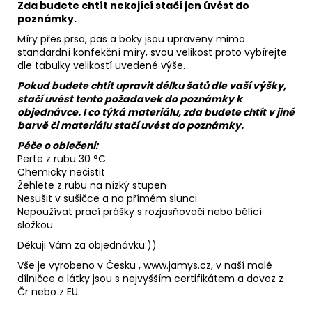
Zda budete chtít nekojící stačí jen úvést do
poznámky.
Míry přes prsa, pas a boky jsou upraveny mimo
standardní konfekční míry, svou velikost proto vybírejte
dle tabulky velikostí uvedené výše.
Pokud budete chtít upravit délku šatů dle vaší výšky,
stačí uvést tento požadavek do poznámky k
objednávce. I co týká materiálu, zda budete chtít v jiné
barvě či materiálu stačí uvést do poznámky.
Péče o oblečení:
Perte z rubu 30 °C
Chemicky nečistit
Žehlete z rubu na nízký stupeň
Nesušit v sušičce a na přímém slunci
Nepoužívat prací prášky s rozjasňovači nebo bělící
složkou
Děkuji Vám za objednávku:))
Vše je vyrobeno v Česku , www.jamys.cz, v naší malé
dílničce a látky jsou s nejvyšším certifikátem a dovoz z
Čr nebo z EU.