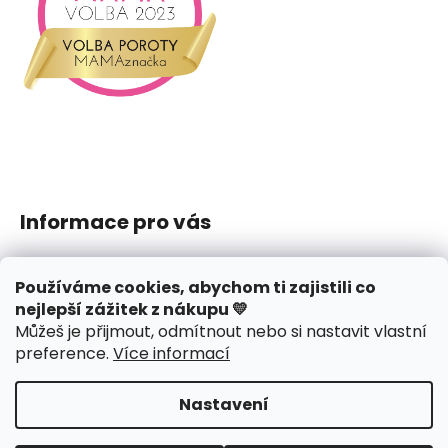
Informace pro vás
Jak nakupovat
Používáme cookies, abychom ti zajistili co
Obchodní podmínky
nejlepší zážitek z nákupu 💛
Podmínky ochrany osobních údajů
Můžeš je přijmout, odmítnout nebo si nastavit vlastní
Reklamace či vrácení
preference
.
Více informací
Hodnocení obchodu
Nastavení
Vytvořil Shoptet