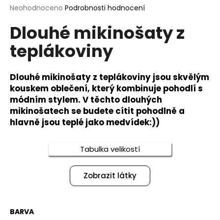
Průměrné
Neohodnoceno
Podrobnosti hodnocení
a
hodnocení
j
Dlouhé mikinošaty z
produktu
í
je
teplákoviny
0,0
t
z
?
5
hvězdiček.
Dlouhé mikinošaty z teplákoviny jsou skvělým
kouskem oblečení, který kombinuje pohodlí s
módním stylem. V těchto dlouhých
mikinošatech se budete cítit pohodlně a
HLEDAT
hlavně jsou teplé jako medvídek:))
Tabulka velikostí
D
o
Zobrazit látky
p
o
r
u
BARVA