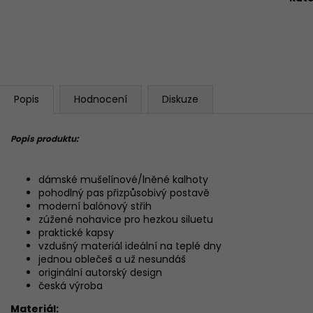
Popis
Hodnocení
Diskuze
Popis produktu:
dámské mušelínové/lněné kalhoty
pohodlný pas přizpůsobivý postavě
moderní balónový střih
zúžené nohavice pro hezkou siluetu
praktické kapsy
vzdušný materiál ideální na teplé dny
jednou oblečeš a už nesundáš
originální autorský design
česká výroba
Materiál: