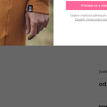
Přihlásit se a zís
Vaše e-mailová adresa je 
Zásady zpracování os
VELIK
Zvol
o
Měr
cena
Kate