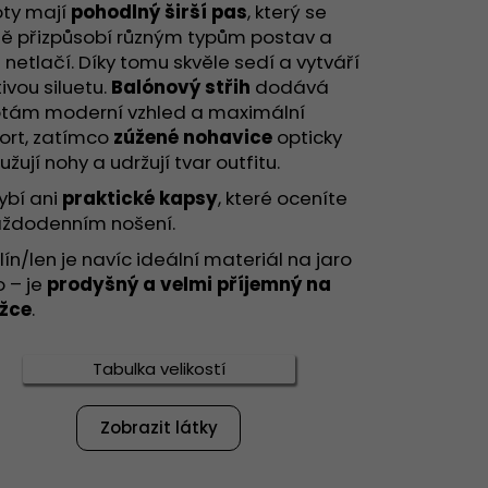
PRAVA SUNY
oty mají
pohodlný širší pas
, který se
ně přizpůsobí různým typům postav a
 netlačí. Díky tomu skvěle sedí a vytváří
tivou siluetu.
Balónový střih
dodává
otám moderní vzhled a maximální
ort, zatímco
zúžené nohavice
opticky
užují nohy a udržují tvar outfitu.
ybí ani
praktické kapsy
, které oceníte
každodenním nošení.
ín/len je navíc ideální materiál na jaro
o – je
prodyšný a velmi příjemný na
žce
.
Tabulka velikostí
Zobrazit látky