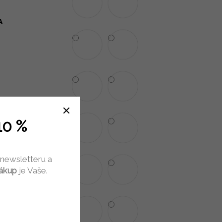
A
10 %
 newsletteru a
nákup
je Vaše.