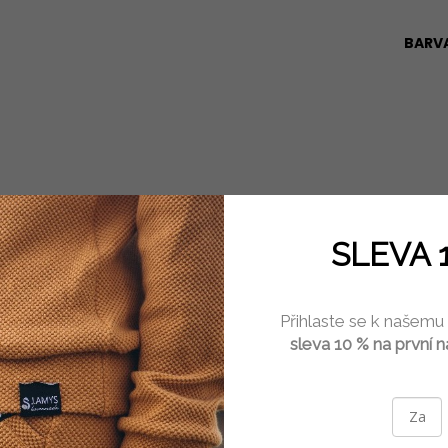
BARV
SLEVA 
Přihlaste se k našemu
sleva 10 % na první 