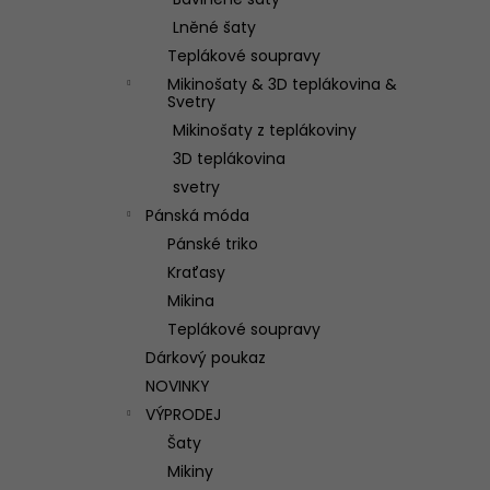
TEPLÁKOVÁ SOUPRAVA WILD
l
Lněné šaty
3 250 Kč
Teplákové soupravy
Mikinošaty & 3D teplákovina &
Svetry
Mikinošaty z teplákoviny
3D teplákovina
svetry
Pánská móda
Pánské triko
Kraťasy
Mikina
Teplákové soupravy
Dárkový poukaz
NOVINKY
VÝPRODEJ
Šaty
Mikiny