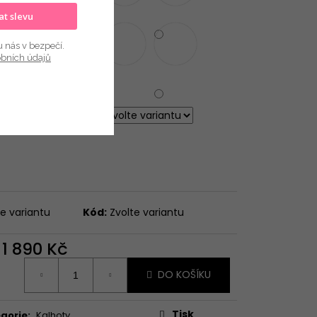
kat slevu
u nás v bezpečí.
obních údajů
OST
te variantu
Kód:
Zvolte variantu
d
1 890 Kč
ná
DO KOŠÍKU
:
Tisk
gorie
:
Kalhoty