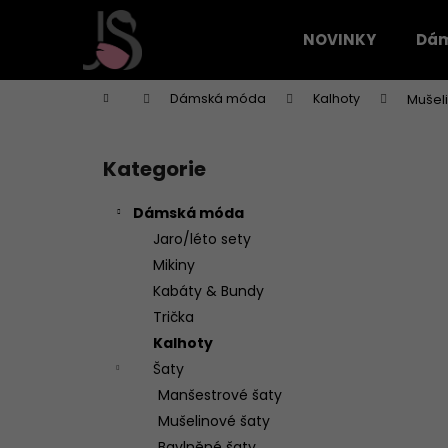
K
Přejít
na
o
NOVINKY
Dá
obsah
Zpět
Zpět
š
do
do
í
Domů
Dámská móda
Kalhoty
Mušeli
k
obchodu
obchodu
P
o
Kategorie
Přeskočit
s
kategorie
t
Dámská móda
r
Jaro/léto sety
a
Mikiny
n
Kabáty & Bundy
n
Trička
í
Kalhoty
p
Šaty
a
Manšestrové šaty
n
Mušelinové šaty
e
Bavlněné šaty