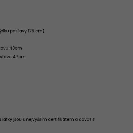
 výšku postavy 175 cm).
stavu 43cm
m stavu 47cm
 látky jsou s nejvyšším certifikátem a dovoz z