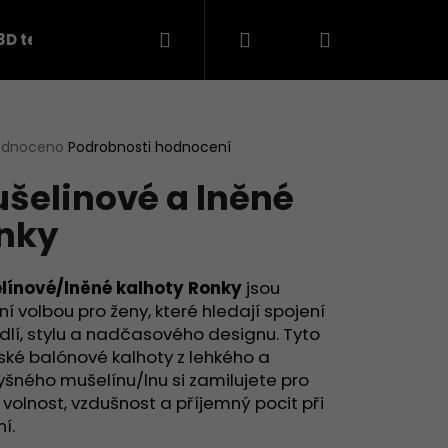
Hledat
Přihlášení
Nákupní
3D teplákovina
košík
rné
odnoceno
Podrobnosti hodnocení
cení
šelinové a lněné
ktu
nky
ček.
línové/lněné kalhoty Ronky
jsou
ní volbou pro ženy, které hledají spojení
lí, stylu a nadčasového designu. Tyto
ké balónové kalhoty z lehkého a
šného mušelínu/lnu si zamilujete pro
Následující
h volnost, vzdušnost a příjemný pocit při
í.