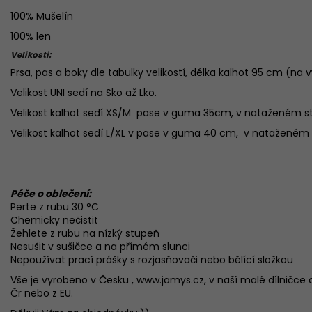
100% Mušelín
100% len
Velikosti:
Prsa, pas a boky dle tabulky velikostí, délka kalhot 95 cm (na
Velikost UNI sedí na Sko až Lko.
Velikost kalhot sedí XS/M pase v guma 35cm, v nataženém 
Velikost kalhot sedí L/XL v pase v guma 40 cm, v natažené
Péče o oblečení:
Perte z rubu 30 °C
Chemicky nečistit
Žehlete z rubu na nízký stupeň
Nesušit v sušičce a na přímém slunci
Nepoužívat prací prášky s rozjasňovači nebo bělící složkou
Vše je vyrobeno v Česku , www.jamys.cz, v naší malé dílničce a
Čr nebo z EU.