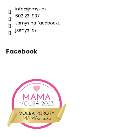
p
a
info
@
jamys.cz
t
602 231 937
í
Jamys na facebooku
j.amys_cz
Facebook