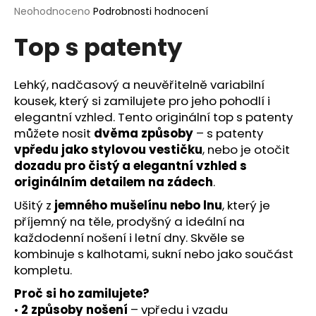
Průměrné
Neohodnoceno
Podrobnosti hodnocení
a
hodnocení
j
Top s patenty
produktu
í
je
0,0
t
z
Lehký, nadčasový a neuvěřitelně variabilní
?
5
kousek, který si zamilujete pro jeho pohodlí i
hvězdiček.
elegantní vzhled. Tento originální top s patenty
můžete nosit
dvěma způsoby
– s patenty
vpředu jako stylovou vestičku
, nebo je otočit
HLEDAT
dozadu pro čistý a elegantní vzhled s
originálním detailem na zádech
.
Ušitý z
jemného mušelínu nebo lnu
, který je
příjemný na těle, prodyšný a ideální na
D
každodenní nošení i letní dny. Skvěle se
o
kombinuje s kalhotami, sukní nebo jako součást
p
kompletu.
o
r
Proč si ho zamilujete?
u
•
2 způsoby nošení
– vpředu i vzadu