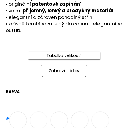
č
• originální
patentové zapínání
u
• velmi
příjemný, lehký a prodyšný materiál
j
• elegantní a zároveň pohodlný střih
e
• krásně kombinovatelný do casual i elegantního
m
outfitu
e
TEPLÁKOVÁ
SOUPRAVA
Tabulka velikostí
-
AMORE
Zobrazit látky
3
200
Kč
BARVA