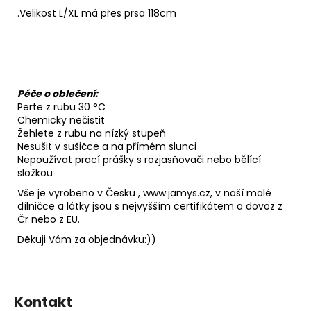
.Velikost L/XL má přes prsa 118cm
Péče o oblečení:
Perte z rubu 30 °C
Chemicky nečistit
Žehlete z rubu na nízký stupeň
Nesušit v sušičce a na přímém slunci
Nepoužívat prací prášky s rozjasňovači nebo bělící
složkou
Vše je vyrobeno v Česku , www.jamys.cz, v naší malé
dílničce a látky jsou s nejvyšším certifikátem a dovoz z
Čr nebo z EU.
Děkuji Vám za objednávku:))
Z
á
Kontakt