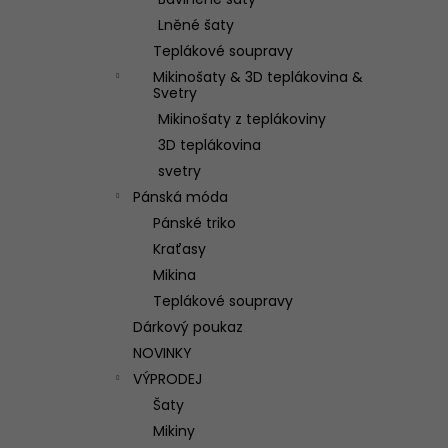
TEPLÁKOVÁ SOUPRAVA WILD
l
Lněné šaty
3 250 Kč
Teplákové soupravy
Mikinošaty & 3D teplákovina &
Svetry
Mikinošaty z teplákoviny
3D teplákovina
svetry
Pánská móda
Pánské triko
Kraťasy
Mikina
Teplákové soupravy
Dárkový poukaz
NOVINKY
VÝPRODEJ
Šaty
Mikiny