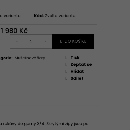
te variantu
Kód:
Zvolte variantu
d
1 980 Kč
ná
DO KOŠÍKU
:
Tisk
gorie
:
Mušelinové šaty
Zeptat se
Hlídat
Sdílet
a rukávy do gumy 3/4. Skrytými zipy jsou po