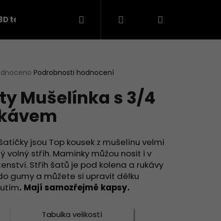
Hledat
Přihlášení
Nákupní
3D teplákovina
košík
rné
odnoceno
Podrobnosti hodnocení
cení
ty Mušelínka s 3/4
ktu
ukávem
ček.
šatičky jsou Top kousek z mušelínu velmi
ý volný střih. Maminky můžou nosit i v
enství. Střih šatů je pod kolena a rukávy
do gumy a můžete si upravit délku
nutím
. Mají samozřejmě kapsy.
Následující
Tabulka velikostí