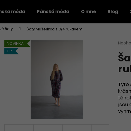
mská móda
Pánská móda
O mně
Blog
vé šaty
Šaty Mušelínka s 3/4 rukávem
Co potřebujete najít?
Průmě
Neoh
NOVINKA
hodno
TIP
Ša
produ
HLEDAT
je
r
0,0
z
5
Doporučujeme
hvězdi
Tyto 
krásn
těhot
jsou 
vyhr