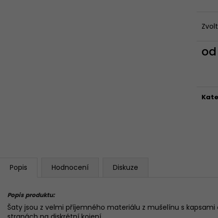
Zvol
o
Měr
cena
Kate
Popis
Hodnocení
Diskuze
Popis produktu:
Šaty jsou z velmi příjemného materiálu z mušelínu s kapsami 
stranách na diskrétní kojení.