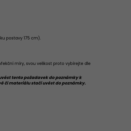
ýšku postavy 175 cm).
ekční míry, svou velikost proto vybírejte dle
čí uvést tento požadavek do poznámky k
rvě či materiálu stačí uvést do poznámky.