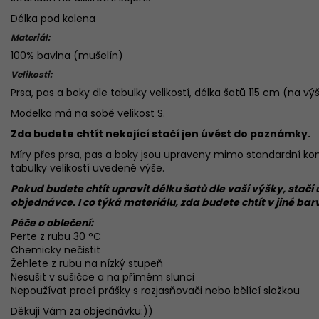
Délka pod kolena
Materiál:
100% bavlna (mušelín)
Velikosti:
Prsa, pas a boky dle tabulky velikostí, délka šatů 115 cm (na v
Modelka má na sobě velikost S.
Zda budete chtít nekojící stačí jen úvést do poznámky.
Míry přes prsa, pas a boky jsou upraveny mimo standardní konf
tabulky velikostí uvedené výše.
Pokud budete chtít upravit délku šatů dle vaší výšky, sta
objednávce. I co týká materiálu, zda budete chtít v jiné ba
Péče o oblečení:
Perte z rubu 30 °C
Chemicky nečistit
Žehlete z rubu na nízký stupeň
Nesušit v sušičce a na přímém slunci
Nepoužívat prací prášky s rozjasňovači nebo bělící složkou
Děkuji Vám za objednávku:))