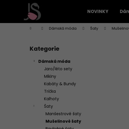
K
Přejít
na
o
NOVINKY
Dá
obsah
Zpět
Zpět
š
do
do
í
Domů
Dámská móda
Šaty
Mušelino
k
obchodu
obchodu
P
o
Kategorie
Přeskočit
s
kategorie
t
Dámská móda
r
Jaro/léto sety
a
Mikiny
n
Kabáty & Bundy
n
Trička
í
Kalhoty
p
Šaty
a
Manšestrové šaty
n
Mušelinové šaty
e
Bavlněné šaty