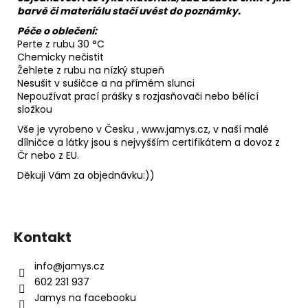
barvě či materiálu stačí uvést do poznámky.
Péče o oblečení:
Perte z rubu 30 °C
Chemicky nečistit
Žehlete z rubu na nízký stupeň
Nesušit v sušičce a na přímém slunci
Nepoužívat prací prášky s rozjasňovači nebo bělící
složkou
Vše je vyrobeno v Česku , www.jamys.cz, v naší malé
dílničce a látky jsou s nejvyšším certifikátem a dovoz z
Čr nebo z EU.
Děkuji Vám za objednávku:))
Z
á
Kontakt
p
a
info
@
jamys.cz
t
602 231 937
í
Jamys na facebooku