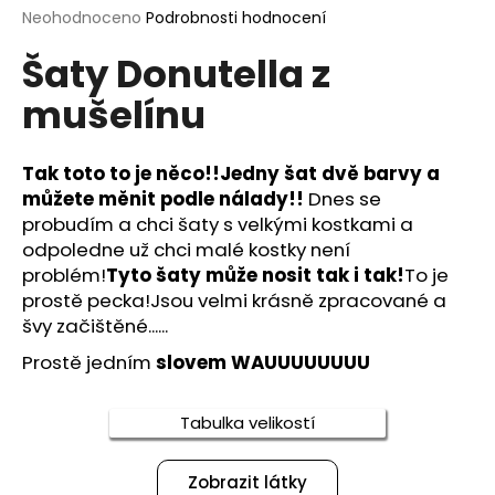
Průměrné
Neohodnoceno
Podrobnosti hodnocení
a
hodnocení
j
Šaty Donutella z
produktu
í
je
mušelínu
0,0
t
z
?
5
hvězdiček.
Tak toto to je něco!!Jedny šat dvě barvy a
můžete měnit podle nálady!!
Dnes se
probudím a chci šaty s velkými kostkami a
odpoledne už chci malé kostky není
HLEDAT
problém!
Tyto šaty může nosit tak i tak!
To je
prostě pecka!Jsou velmi krásně zpracované a
švy začištěné......
D
Prostě jedním
slovem WAUUUUUUUU
o
p
o
Tabulka velikostí
r
u
Zobrazit látky