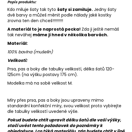
Popis produktu:
Kdo miluje šaty tak tyto
šaty si
zamiluje.
Jedny šaty
dvě barvy a můžeš měnit podle nálady jaké kostky
zrovna ten den chceš!!!!!!!!!
A materiál to je naprostá pecka!
Zda ji ještě nemáš
tak neváhej
máme ji hned v několika barvách.
Materiál:
100% bavlna (mušelín)
Velikosti:
Prsa, pas a boky dle tabulky velikostí, délka šatů 120-
125cm (na výšku postavy 175 cm).
Modelka má na sobě velikost M.
Míry přes prsa, pas a boky jsou upraveny mimo
standardní konfekční míry, svou velikost proto vybírejte
dle tabulky velikostí uvedené výše.
Pokud budete chtít upravit délku šatů dle vaší výšky,
stačí uvést tento požadavek do poznámky k
objednávce. I co týká materiálu, zda budete chtít v jiné