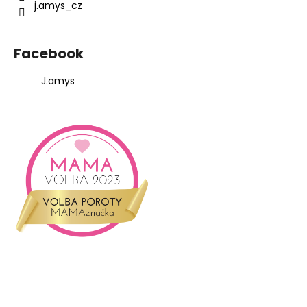
j.amys_cz
Facebook
J.amys