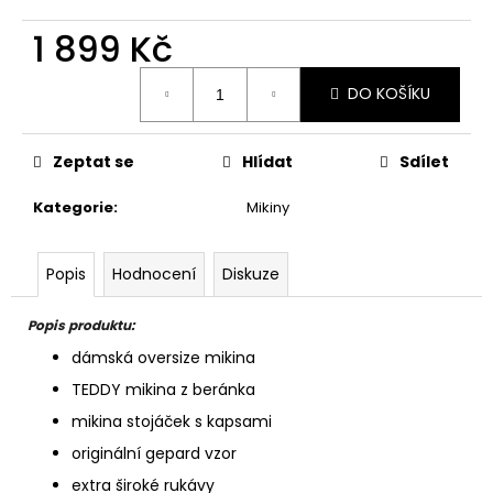
1 899 Kč
Měrná
DO KOŠÍKU
cena:
Zeptat se
Hlídat
Sdílet
Kategorie
:
Mikiny
Popis
Hodnocení
Diskuze
Popis produktu:
dámská oversize mikina
TEDDY mikina z beránka
mikina stojáček s kapsami
originální gepard vzor
extra široké rukávy