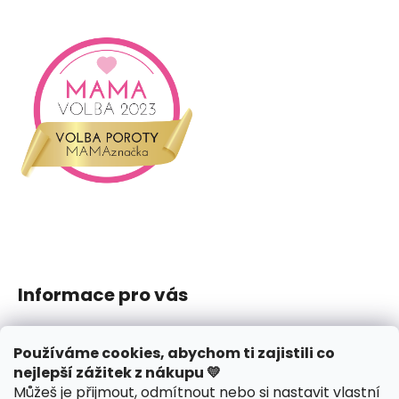
Informace pro vás
Jak nakupovat
Používáme cookies, abychom ti zajistili co
Obchodní podmínky
nejlepší zážitek z nákupu 💛
Podmínky ochrany osobních údajů
Můžeš je přijmout, odmítnout nebo si nastavit vlastní
Reklamace či vrácení