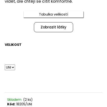
č
vidět, ale chtějí se cítit komfortně.
u
j
Tabulka velikostí
e
m
e
Zobrazit látky
TEPLÁKOVÁ
VELIKOST
SOUPRAVA
SUNY
3
280
Kč
Skladem
(2 ks)
Kód:
18205/UNI