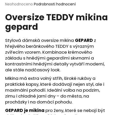
Průměrné
Neohodnoceno
Podrobnosti hodnocení
a
hodnocení
j
Oversize TEDDY mikina
produktu
í
je
gepard
0,0
t
z
?
5
hvězdiček.
Stylová dámská oversize mikina
GEPARD
z
hřejivého beránkového TEDDY s výrazným
zvířecím vzorem. Kombinace krémového
základu s hnědými gepardími skvrnami a
HLEDAT
kontrastními hnědými detaily vytváří moderní,
ale stále nadčasový look.
Mikina má extra volný střih, široké rukávy a
D
praktické kapsy, které dodávají nejen styl, ale i
o
maximální pohodlí. Ideální volba na podzim,
p
zimu i chladné jarní dny – do města, na
o
procházky i na domácí pohodu.
r
u
GEPARD je mikina
pro ženy, které se nebojí být