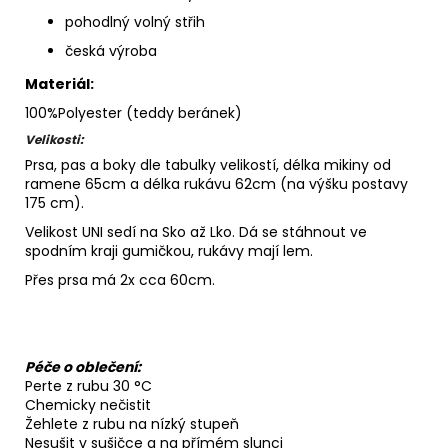
pohodlný volný střih
česká výroba
Materiál:
100%Polyester (teddy beránek)
Velikosti:
Prsa, pas a boky dle tabulky velikostí, délka mikiny od
ramene 65cm a délka rukávu 62cm (na výšku postavy
175 cm).
Velikost UNI sedí na Sko až Lko. Dá se stáhnout ve
spodním kraji gumičkou, rukávy mají lem.
Přes prsa má 2x cca 60cm.
Péče o oblečení:
Perte z rubu 30 °C
Chemicky nečistit
Žehlete z rubu na nízký stupeň
Nesušit v sušičce a na přímém slunci