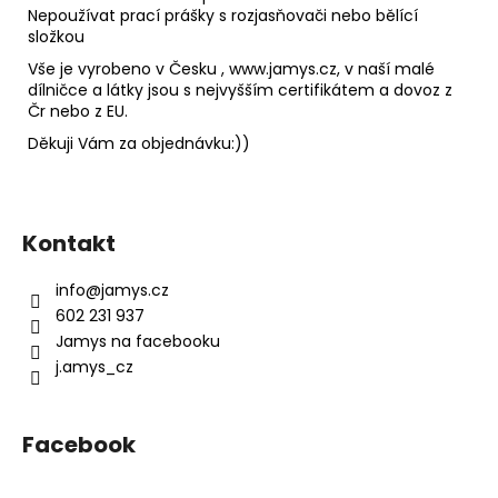
Nepoužívat prací prášky s rozjasňovači nebo bělící
složkou
Vše je vyrobeno v Česku , www.jamys.cz, v naší malé
dílničce a látky jsou s nejvyšším certifikátem a dovoz z
Čr nebo z EU.
Děkuji Vám za objednávku:))
Z
á
Kontakt
p
a
info
@
jamys.cz
t
602 231 937
í
Jamys na facebooku
j.amys_cz
Facebook