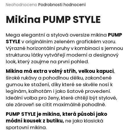
Průměrné
Neohodnoceno
Podrobnosti hodnocení
a
hodnocení
j
Mikina PUMP STYLE
produktu
í
je
0,0
t
z
Mega elegantní a stylová oversize mikina
PUMP
?
5
STYLE
v originálním zeleném grafickém vzoru.
hvězdiček.
Výrazné horizontální pruhy v kombinaci s jemnou
strukturou látky vytvářejí moderní a designový
look, který zaujme na první pohled.
HLEDAT
Mikina má extra volný střih, velkou kapuci
,
široké rukávy a pohodlnou délku, zakončené
gumou ke stažení, díky které se skvěle nosí k
legínám, kalhotám i jako šatové provedení.
D
Ideální volba pro ženy, které chtějí být stylové,
o
ale zároveň se cítit maximálně pohodlně.
p
o
PUMP STYLE je mikina, která působí jako
r
módní kousek z butiku,
ne jako klasická
u
sportovní mikina.