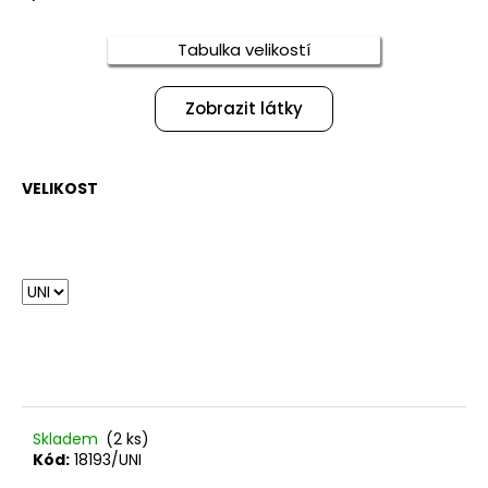
č
u
j
Tabulka velikostí
e
m
Zobrazit látky
e
TEPLÁKOVÁ
VELIKOST
SOUPRAVA
LOVE
3
250
Kč
Skladem
(2 ks)
Kód:
18193/UNI