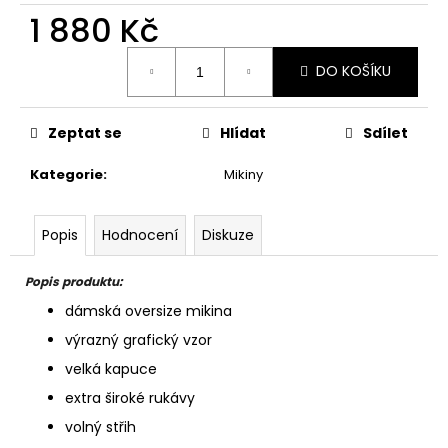
1 880 Kč
Měrná
DO KOŠÍKU
cena:
Zeptat se
Hlídat
Sdílet
Kategorie
:
Mikiny
Popis
Hodnocení
Diskuze
Popis produktu:
dámská oversize mikina
výrazný grafický vzor
velká kapuce
extra široké rukávy
volný střih