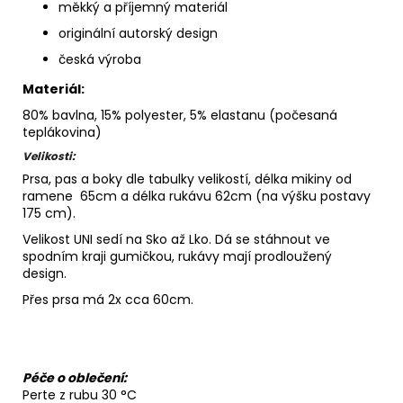
měkký a příjemný materiál
originální autorský design
česká výroba
Materiál:
80% bavlna, 15% polyester, 5% elastanu (počesaná
teplákovina)
Velikosti:
Prsa, pas a boky dle tabulky velikostí, délka mikiny od
ramene 65cm a délka rukávu 62cm (na výšku postavy
175 cm).
Velikost UNI sedí na Sko až Lko. Dá se stáhnout ve
spodním kraji gumičkou, rukávy mají prodloužený
design.
Přes prsa má 2x cca 60cm.
Péče o oblečení:
Perte z rubu 30 °C