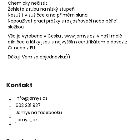
Chemicky nečistit
Žehlete z rubu na nízký stupeň
Nesušit v sušičce a na přímém slunci
Nepoužívat prací prášky s rozjasňovači nebo bělící
složkou
Vše je vyrobeno v Česku , www.jamys.cz, v naší malé
dílničce a látky jsou s nejvyšším certifikátem a dovoz z
Čr nebo z EU.
Děkuji Vám za objednávku:))
Z
á
Kontakt
p
a
info
@
jamys.cz
t
602 231 937
í
Jamys na facebooku
j.amys_cz