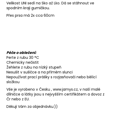
Velikost UNI sedí na Sko až Lko. Dá se stáhnout ve
spodním kraji gumičkou.
Přes prsa má 2x cca 60cm
Péče o oblečení:
Perte z rubu 30 °C
Chemicky nečistit
Žehlete z rubu na nízký stupeň
Nesušit v sušičce a na přímém slunci
Nepoužívat prací prášky s rozjasňovači nebo bělící
složkou
Vše je vyrobeno v Česku , www.jamys.cz, v naší malé
dílničce a látky jsou s nejvyšším certifikátem a dovoz z
Čr nebo z EU.
Děkuji Vám za objednávku:))