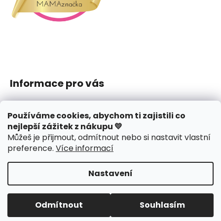
Informace pro vás
Jak nakupovat
Používáme cookies, abychom ti zajistili co
Obchodní podmínky
nejlepší zážitek z nákupu 💛
Podmínky ochrany osobních údajů
Můžeš je přijmout, odmítnout nebo si nastavit vlastní
Reklamace či vrácení
preference
.
Více informací
Hodnocení obchodu
Nastavení
Vytvořil Shoptet
Copyright 2026
J.amys
. Všechna práva vyhrazena.
Odmítnout
Souhlasím
Upravit nastavení cookies
Design webu
nechodom.cz