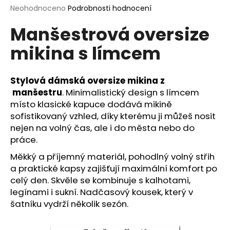
Průměrné
Neohodnoceno
Podrobnosti hodnocení
a
hodnocení
j
Manšestrová oversize
produktu
í
je
mikina s límcem
0,0
t
z
?
5
hvězdiček.
Stylová dámská oversize mikina z
manšestru
. Minimalistický design s límcem
místo klasické kapuce dodává mikině
sofistikovaný vzhled, díky kterému ji můžeš nosit
HLEDAT
nejen na volný čas, ale i do města nebo do
práce.
Měkký a příjemný materiál, pohodlný volný střih
D
a praktické kapsy zajišťují maximální komfort po
o
celý den. Skvěle se kombinuje s kalhotami,
p
legínami i sukní. Nadčasový kousek, který v
o
šatníku vydrží několik sezón.
r
u