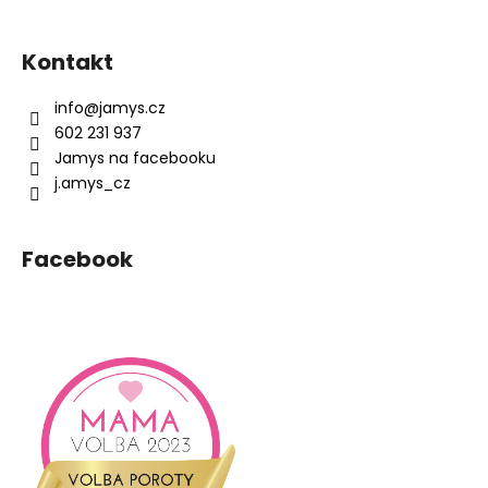
Z
á
Kontakt
p
a
info
@
jamys.cz
t
602 231 937
í
Jamys na facebooku
j.amys_cz
Facebook