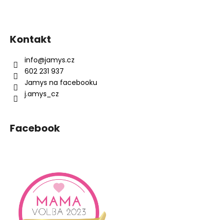
Z
á
Kontakt
p
a
info
@
jamys.cz
t
602 231 937
í
Jamys na facebooku
j.amys_cz
Facebook