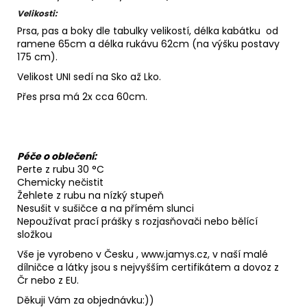
Velikosti:
Prsa, pas a boky dle tabulky velikostí, délka kabátku od
ramene 65cm a délka rukávu 62cm (na výšku postavy
175 cm).
Velikost UNI sedí na Sko až Lko.
Přes prsa má 2x cca 60cm.
Péče o oblečení:
Perte z rubu 30 °C
Chemicky nečistit
Žehlete z rubu na nízký stupeň
Nesušit v sušičce a na přímém slunci
Nepoužívat prací prášky s rozjasňovači nebo bělící
složkou
Vše je vyrobeno v Česku , www.jamys.cz, v naší malé
dílničce a látky jsou s nejvyšším certifikátem a dovoz z
Čr nebo z EU.
Děkuji Vám za objednávku:))