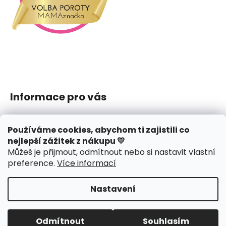
Informace pro vás
Jak nakupovat
Používáme cookies, abychom ti zajistili co
Obchodní podmínky
nejlepší zážitek z nákupu 💛
Podmínky ochrany osobních údajů
Můžeš je přijmout, odmítnout nebo si nastavit vlastní
Reklamace či vrácení
preference
.
Více informací
Hodnocení obchodu
Nastavení
Vytvořil Shoptet
Copyright 2026
J.amys
. Všechna práva vyhrazena.
Odmítnout
Souhlasím
Upravit nastavení cookies
Design webu
nechodom.cz