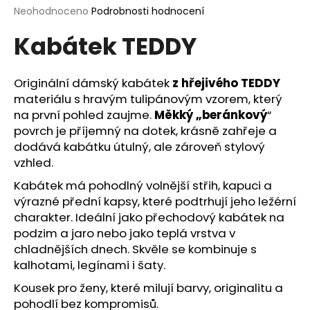
Průměrné
Neohodnoceno
Podrobnosti hodnocení
a
hodnocení
j
Kabátek TEDDY
produktu
í
je
0,0
t
z
Originální dámský kabátek
z hřejivého TEDDY
?
5
materiálu s hravým tulipánovým vzorem, který
hvězdiček.
na první pohled zaujme.
Měkký „beránkový
“
povrch je příjemný na dotek, krásně zahřeje a
dodává kabátku útulný, ale zároveň stylový
HLEDAT
vzhled.
Kabátek má pohodlný volnější střih, kapuci a
výrazné přední kapsy, které podtrhují jeho ležérní
charakter. Ideální jako přechodový kabátek na
D
podzim a jaro nebo jako teplá vrstva v
o
chladnějších dnech. Skvěle se kombinuje s
p
kalhotami, legínami i šaty.
o
r
Kousek pro ženy, které milují barvy, originalitu a
u
pohodlí bez kompromisů.