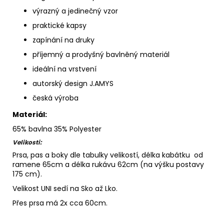
výrazný a jedinečný vzor
praktické kapsy
zapínání na druky
příjemný a prodyšný bavlněný materiál
ideální na vrstvení
autorský design J.AMYS
česká výroba
Materiál:
65% bavlna 35% Polyester
Velikosti:
Prsa, pas a boky dle tabulky velikostí, délka kabátku od
ramene 65cm a délka rukávu 62cm (na výšku postavy
175 cm).
Velikost UNI sedí na Sko až Lko.
Přes prsa má 2x cca 60cm.