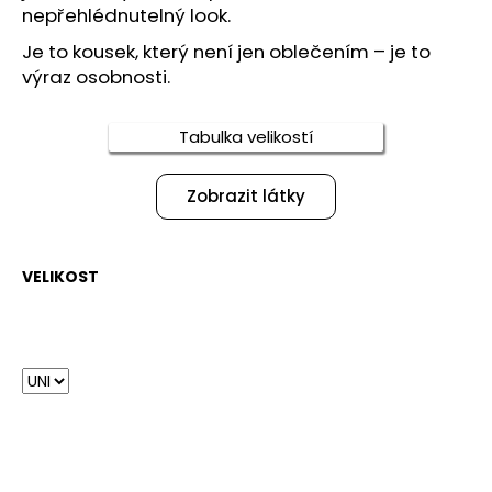
č
nepřehlédnutelný look.
u
j
Je to kousek, který není jen oblečením – je to
e
výraz osobnosti.
m
e
Tabulka velikostí
TEOLÁKOVÁ
Zobrazit látky
SOUPRAVA
LOVET
3
250
VELIKOST
Kč