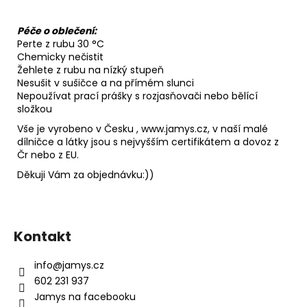
Péče o oblečení:
Perte z rubu 30 °C
Chemicky nečistit
Žehlete z rubu na nízký stupeň
Nesušit v sušičce a na přímém slunci
Nepoužívat prací prášky s rozjasňovači nebo bělící
složkou
Vše je vyrobeno v Česku , www.jamys.cz, v naší malé
dílničce a látky jsou s nejvyšším certifikátem a dovoz z
Čr nebo z EU.
Děkuji Vám za objednávku:))
Z
á
Kontakt
p
a
info
@
jamys.cz
t
602 231 937
í
Jamys na facebooku