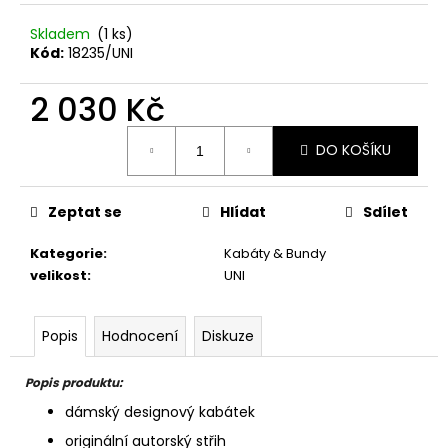
Skladem
(1 ks)
Kód:
18235/UNI
2 030 Kč
Měrná
DO KOŠÍKU
cena:
Zeptat se
Hlídat
Sdílet
Kategorie
:
Kabáty & Bundy
velikost
:
UNI
Popis
Hodnocení
Diskuze
Popis produktu:
dámský designový kabátek
originální autorský střih