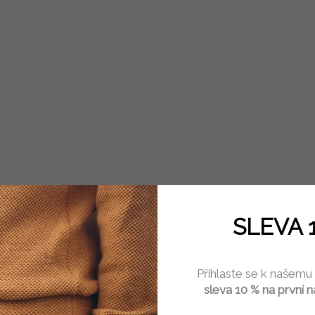
SLEVA 
Přihlaste se k našemu
VELIK
sleva 10 % na první 