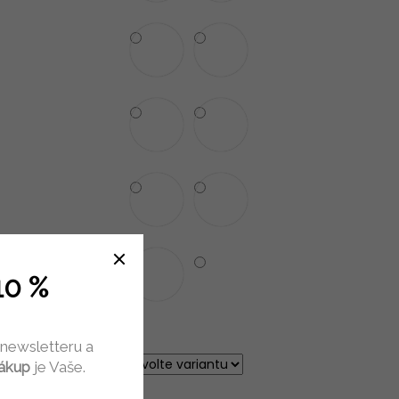
10 %
 newsletteru a
OST
nákup
je Vaše.