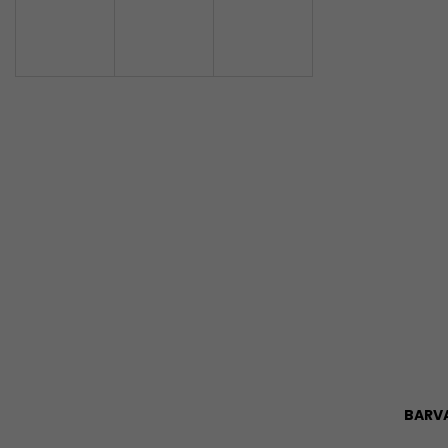
TEPLÁKOVÁ SOUPRAVA WILD
TEOLÁKOVÁ SO
3 250 Kč
3 250 Kč
BARV