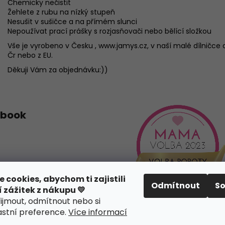
Chemicky nečistit
Žehlete z rubu na nízký stupeň
Nesušit v sušičce a na přímém slunci
Nepoužívat prací prášky s rozjasňovači nebo bělící složkou
Vše je vyrobeno v Česku , www.jamys.cz, v naší malé dílničce a
Čr nebo z EU.
Děkuji Vám za objednávku:))
ebook
cookies, abychom ti zajistili
Odmítnout
S
í zážitek z nákupu 💛
řijmout, odmítnout nebo si
lastní preference
.
Více informací