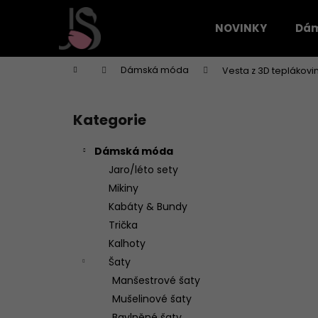
K
Přejít
na
o
NOVINKY
Dá
obsah
Zpět
Zpět
š
do
do
í
Domů
Dámská móda
Vesta z 3D teplákovi
k
obchodu
obchodu
P
o
Kategorie
Přeskočit
s
kategorie
t
Dámská móda
r
Jaro/léto sety
a
Mikiny
n
Kabáty & Bundy
n
Trička
í
Kalhoty
p
Šaty
a
Manšestrové šaty
n
Mušelinové šaty
e
Bavlněné šaty