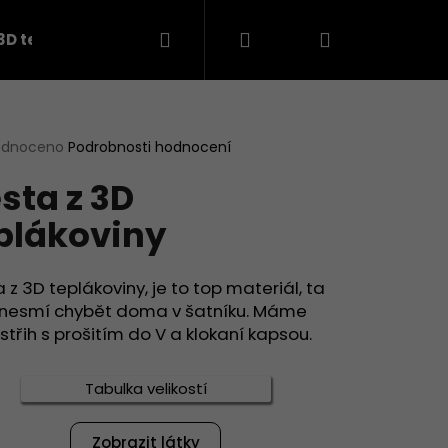
Hledat
Přihlášení
Nákupní
3D teplákovina
košík
rné
odnoceno
Podrobnosti hodnocení
cení
sta z 3D
ktu
plákoviny
ček.
 z 3D teplákoviny, je to top materiál, ta
nesmí chybět doma v šatníku. Máme
střih s prošitím do V a klokaní kapsou.
Následující
Tabulka velikostí
Zobrazit látky