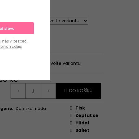
Í VARIANTA?
kat slevu
u nás v bezpečí.
obních údajů
te variantu
Kód:
Zvolte variantu
400 Kč
ná
DO KOŠÍKU
:
Tisk
gorie
:
Dámská móda
Zeptat se
Hlídat
Sdílet