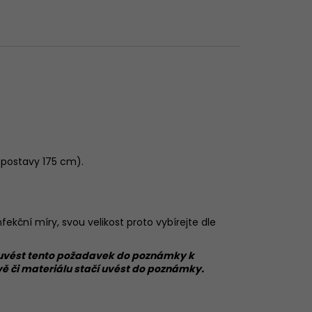
u postavy 175 cm).
ekční míry, svou velikost proto vybírejte dle
čí uvést tento požadavek do poznámky k
rvě či materiálu stačí uvést do poznámky.