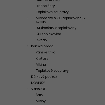
ŠATY DONUTELLA Z MUŠELÍNU
l
Lněné šaty
2 100 Kč
Teplákové soupravy
Mikinošaty & 3D teplákovina &
Svetry
Mikinošaty z teplákoviny
3D teplákovina
svetry
Pánská móda
Pánské triko
Kraťasy
Mikina
Teplákové soupravy
Dárkový poukaz
NOVINKY
VÝPRODEJ
Šaty
Mikiny