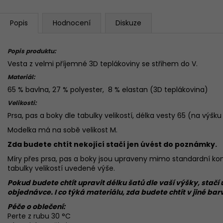
Popis
Hodnocení
Diskuze
Popis produktu:
Vesta z velmi příjemné 3D teplákoviny se střihem do V.
Materiál:
65 % bavlna, 27 % polyester, 8 % elastan
(3D teplákovina)
Velikosti:
Prsa, pas a boky dle tabulky velikostí, délka vesty 65 (na výšk
Modelka má na sobě velikost M.
Zda budete chtít nekojící stačí jen úvést do poznámky.
Míry přes prsa, pas a boky jsou upraveny mimo standardní konf
tabulky velikostí uvedené výše.
Pokud budete chtít upravit délku šatů dle vaší výšky, sta
objednávce. I co týká materiálu, zda budete chtít v jiné ba
Péče o oblečení:
Perte z rubu 30 °C