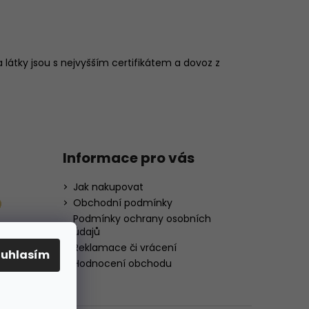
 látky jsou s nejvyšším certifikátem a dovoz z
Informace pro vás
Jak nakupovat
Obchodní podmínky
Podmínky ochrany osobních
údajů
Reklamace či vrácení
ouhlasím
Hodnocení obchodu