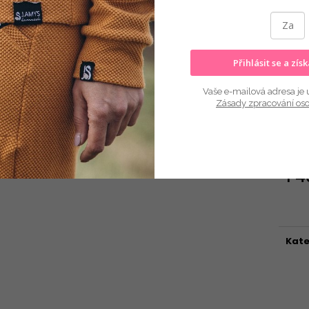
KOJÍC
Přihlásit se a zís
Vaše e-mailová adresa je 
Zásady zpracování os
Zvol
1 
Měr
cena
Kate