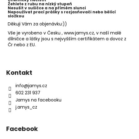
Žehlete z rubu na nízký stupeň
Nesušit v sušičce a na přímém slunci
Nepoužívat prací prášky s rozjasňovači nebo bělící
složkou
Děkuji Vám za objenávku:))
Vše je vyrobeno v Česku , www.jamys.cz, v naší malé
dílničce a látky jsou s nejvyšším certifikátem a dovoz z
Čr nebo z EU.
Z
á
Kontakt
p
a
info
@
jamys.cz
t
602 231 937
í
Jamys na facebooku
j.amys_cz
Facebook