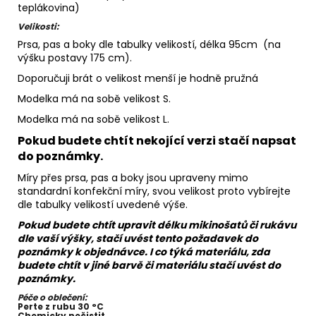
teplákovina)
Velikosti:
Prsa, pas a boky dle tabulky velikostí, délka 95cm (na
výšku postavy 175 cm).
Doporučuji brát o velikost menší je hodně pružná
Modelka má na sobě velikost S.
Modelka má na sobě velikost L.
Pokud budete chtít nekojící verzi stačí napsat
do poznámky.
Míry přes prsa, pas a boky jsou upraveny mimo
standardní konfekční míry, svou velikost proto vybírejte
dle tabulky velikostí uvedené výše.
Pokud budete chtít upravit délku mikinošatů či rukávu
dle vaší výšky, stačí uvést tento požadavek do
poznámky k objednávce. I co týká materiálu, zda
budete chtít v jiné barvě či materiálu stačí uvést do
poznámky.
Péče o oblečení:
Perte z rubu 30 °C
Chemicky nečistit