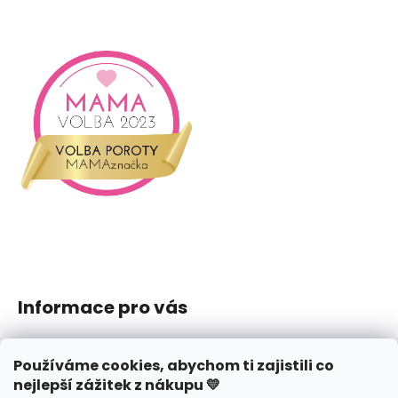
Informace pro vás
Jak nakupovat
Používáme cookies, abychom ti zajistili co
Obchodní podmínky
nejlepší zážitek z nákupu 💛
Podmínky ochrany osobních údajů