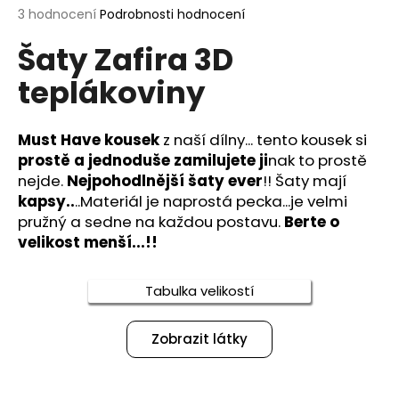
Průměrné
3 hodnocení
Podrobnosti hodnocení
a
hodnocení
j
Šaty Zafira 3D
produktu
í
je
teplákoviny
5,0
t
z
?
5
hvězdiček.
Must Have kousek
z naší dílny... tento kousek si
prostě a jednoduše zamilujete ji
nak to prostě
nejde.
Nejpohodlnější šaty ever
!! Šaty mají
kapsy..
..Materiál je naprostá pecka...je velmi
HLEDAT
pružný a sedne na každou postavu.
Berte o
velikost menší...!!
D
Tabulka velikostí
o
p
Zobrazit látky
o
r
u