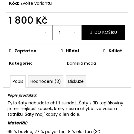
Kód:
Zvolte variantu
1 800 Kč
Měrná
DO KOŠÍKU
cena:
Zeptat se
Hlídat
Sdílet
Kategorie
:
Dámská móda
Popis
Hodnocení (3)
Diskuze
Popis produktu:
Tyto šaty nebudete chtít sundat...Šaty z 3D teplákoviny
je ten nejlepší kousek, který nesmí chybět ve vašem
šatníku. Šaty mají kapsy a len dole.
Materiál:
65 % bavlna, 27 % polyester, 8 % elastan
(3D