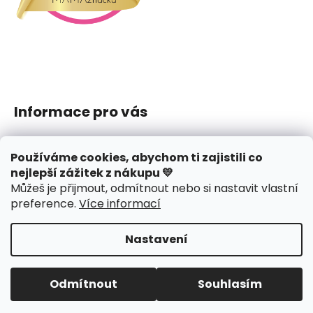
Informace pro vás
Jak nakupovat
Používáme cookies, abychom ti zajistili co
Obchodní podmínky
nejlepší zážitek z nákupu 💛
Podmínky ochrany osobních údajů
Můžeš je přijmout, odmítnout nebo si nastavit vlastní
Reklamace či vrácení
preference
.
Více informací
Hodnocení obchodu
Nastavení
Vytvořil Shoptet
Copyright 2026
J.amys
. Všechna práva vyhrazena.
Odmítnout
Souhlasím
Upravit nastavení cookies
Design webu
nechodom.cz