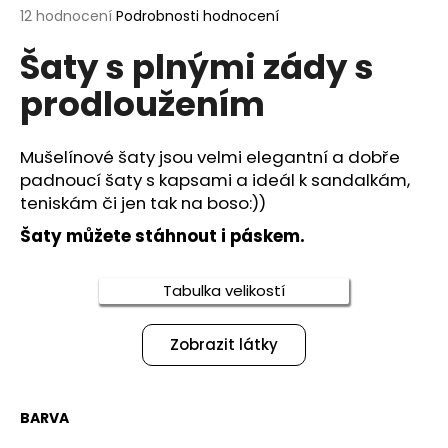
Průměrné
12 hodnocení
Podrobnosti hodnocení
a
hodnocení
j
Šaty s plnými zády s
produktu
í
je
prodloužením
3,9
t
z
?
5
hvězdiček.
Mušelínové šaty jsou velmi elegantní a dobře
padnoucí šaty s kapsami a ideál k sandalkám,
teniskám či jen tak na boso:))
HLEDAT
Šaty můžete stáhnout i páskem.
Tabulka velikostí
D
o
Zobrazit látky
p
o
r
BARVA
u