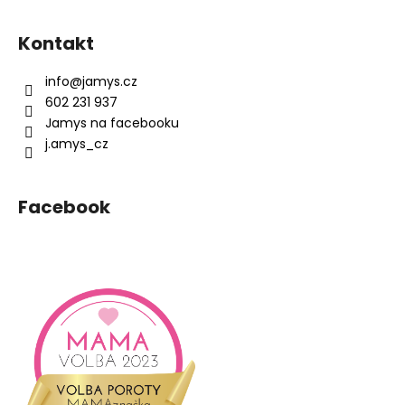
Z
á
Kontakt
p
a
info
@
jamys.cz
t
602 231 937
í
Jamys na facebooku
j.amys_cz
Facebook