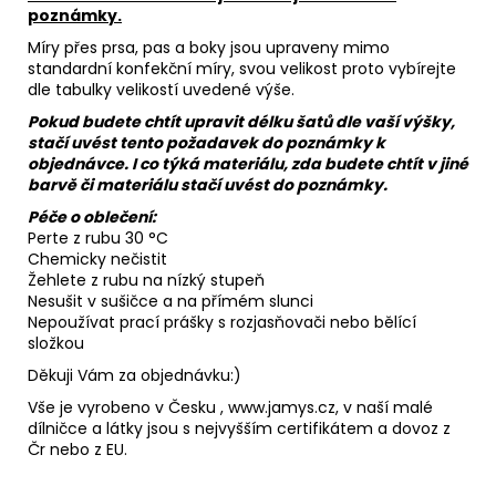
poznámky.
Míry přes prsa, pas a boky jsou upraveny mimo
standardní konfekční míry, svou velikost proto vybírejte
dle tabulky velikostí uvedené výše.
Pokud budete chtít upravit délku šatů dle vaší výšky,
stačí uvést tento požadavek do poznámky k
objednávce. I co týká materiálu, zda budete chtít v jiné
barvě či materiálu stačí uvést do poznámky.
Péče o oblečení:
Perte z rubu 30 °C
Chemicky nečistit
Žehlete z rubu na nízký stupeň
Nesušit v sušičce a na přímém slunci
Nepoužívat prací prášky s rozjasňovači nebo bělící
složkou
Děkuji Vám za objednávku:)
Vše je vyrobeno v Česku , www.jamys.cz, v naší malé
dílničce a látky jsou s nejvyšším certifikátem a dovoz z
Čr nebo z EU.