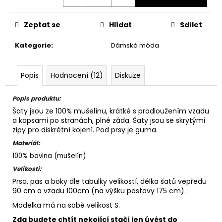
Zeptat se
Hlídat
Sdílet
Kategorie
:
Dámská móda
Popis
Hodnocení (12)
Diskuze
Popis produktu:
Šaty jsou ze 100% mušelínu, krátké s prodloužením vzadu
a kapsami po stranách, plné záda. Šaty jsou se skrytými
zipy pro diskrétní kojení. Pod prsy je guma.
Materiál:
100% bavlna (mušelín)
Velikosti:
Prsa, pas a boky dle tabulky velikostí, délka šatů vepředu
90 cm a vzadu 100cm (na výšku postavy 175 cm).
Modelka má na sobě velikost S.
Zda budete chtít nekojící stačí jen úvést do