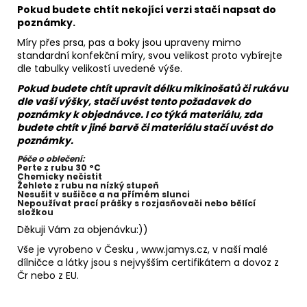
Pokud budete chtít nekojící verzi stačí napsat do
poznámky.
Míry přes prsa, pas a boky jsou upraveny mimo
standardní konfekční míry, svou velikost proto vybírejte
dle tabulky velikostí uvedené výše.
Pokud budete chtít upravit délku mikinošatů či rukávu
dle vaší výšky, stačí uvést tento požadavek do
poznámky k objednávce. I co týká materiálu, zda
budete chtít v jiné barvě či materiálu stačí uvést do
poznámky.
Péče o oblečení:
Perte z rubu 30 °C
Chemicky nečistit
Žehlete z rubu na nízký stupeň
Nesušit v sušičce a na přímém slunci
Nepoužívat prací prášky s rozjasňovači nebo bělící
složkou
Děkuji Vám za objenávku:))
Vše je vyrobeno v Česku , www.jamys.cz, v naší malé
dílničce a látky jsou s nejvyšším certifikátem a dovoz z
Čr nebo z EU.