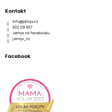
Z
á
Kontakt
p
a
info
@
jamys.cz
t
602 231 937
í
Jamys na facebooku
j.amys_cz
Facebook