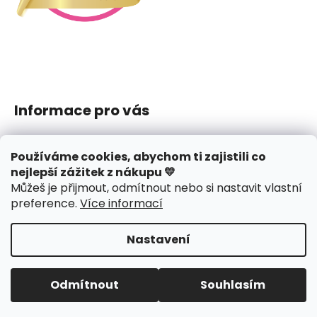
Informace pro vás
Jak nakupovat
Používáme cookies, abychom ti zajistili co
Obchodní podmínky
nejlepší zážitek z nákupu 💛
Podmínky ochrany osobních údajů
Můžeš je přijmout, odmítnout nebo si nastavit vlastní
Reklamace či vrácení
preference
.
Více informací
Hodnocení obchodu
Nastavení
Vytvořil Shoptet
Copyright 2026
J.amys
. Všechna práva vyhrazena.
Odmítnout
Souhlasím
Upravit nastavení cookies
Design webu
nechodom.cz