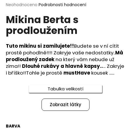
Průměrné
Neohodnoceno
Podrobnosti hodnocení
a
hodnocení
j
Mikina Berta s
produktu
í
je
prodloužením
0,0
t
z
?
5
hvězdiček.
Tuto mikinu si zamilujete!!
Budete se v ní cítit
prostě pohodlně!!!! Zakryje vaše nedostatky..
Má
prodloužený zadek
na který vám nebude už
zima!!
Dlouhé rukávy a hlavně kapsy..
... Zakryje
HLEDAT
i bříško!!Tohle je prostě
mustHave
kousek ......
Tabulka velikostí
D
o
Zobrazit látky
p
o
r
u
BARVA