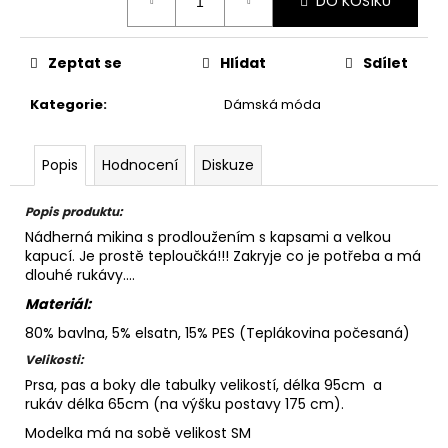
DO KOŠÍKU
cena:
Zeptat se
Hlídat
Sdílet
Kategorie
:
Dámská móda
Popis
Hodnocení
Diskuze
Popis produktu:
Nádherná mikina s prodloužením s kapsami a velkou
kapucí. Je prostě teploučká!!! Zakryje co je potřeba a má
dlouhé rukávy....
Materiál:
80% bavlna, 5% elsatn, 15% PES (Teplákovina
počesaná)
Velikosti:
Prsa, pas a boky dle tabulky velikostí, délka 95cm a
rukáv délka 65cm (na výšku postavy 175 cm).
Modelka má na sobě velikost SM