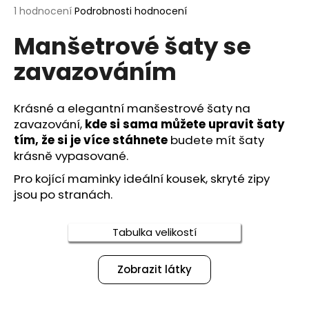
Průměrné
1 hodnocení
Podrobnosti hodnocení
a
hodnocení
j
Manšetrové šaty se
produktu
í
je
zavazováním
5,0
t
z
?
5
hvězdiček.
Krásné a elegantní manšestrové šaty na
zavazování,
kde si sama můžete upravit šaty
tím, že si je více stáhnete
budete mít šaty
krásně vypasované.
HLEDAT
Pro kojící maminky ideální kousek, skryté zipy
jsou po stranách.
D
Tabulka velikostí
o
p
o
Zobrazit látky
r
u