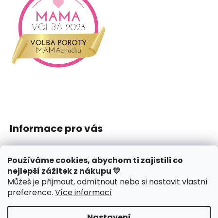
Informace pro vás
Jak nakupovat
Používáme cookies, abychom ti zajistili co
Obchodní podmínky
nejlepší zážitek z nákupu 💛
Podmínky ochrany osobních údajů
Můžeš je přijmout, odmítnout nebo si nastavit vlastní
Reklamace či vrácení
preference
.
Více informací
Hodnocení obchodu
Nastavení