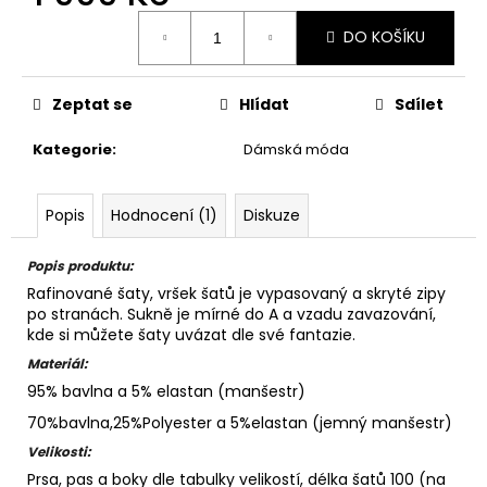
Měrná
DO KOŠÍKU
cena:
Zeptat se
Hlídat
Sdílet
Kategorie
:
Dámská móda
Popis
Hodnocení (1)
Diskuze
Popis produktu:
Rafinované šaty, vršek šatů je vypasovaný a skryté zipy
po stranách. Sukně je mírné do A a vzadu zavazování,
kde si můžete šaty uvázat dle své fantazie.
Materiál:
95% bavlna a 5% elastan (manšestr)
70%bavlna,25%Polyester a 5%elastan (jemný manšestr)
Velikosti:
Prsa, pas a boky dle tabulky velikostí, délka šatů 100 (na