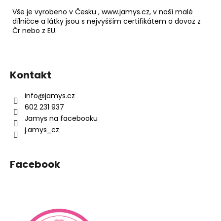
Vše je vyrobeno v Česku , www.jamys.cz, v naší malé
dílničce a látky jsou s nejvyšším certifikátem a dovoz z
Čr nebo z EU.
Z
á
Kontakt
p
a
info
@
jamys.cz
t
602 231 937
í
Jamys na facebooku
j.amys_cz
Facebook