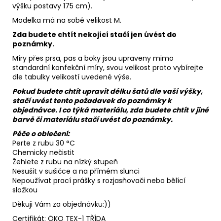
výšku postavy 175 cm).
Modelka má na sobě velikost M.
Zda budete chtít nekojící stačí jen úvést do
poznámky.
Míry přes prsa, pas a boky jsou upraveny mimo
standardní konfekční míry, svou velikost proto vybírejte
dle tabulky velikostí uvedené výše.
Pokud budete chtít upravit délku šatů dle vaší výšky,
stačí uvést tento požadavek do poznámky k
objednávce. I co týká materiálu, zda budete chtít v jiné
barvě či materiálu stačí uvést do poznámky.
Péče o oblečení:
Perte z rubu 30 °C
Chemicky nečistit
Žehlete z rubu na nízký stupeň
Nesušit v sušičce a na přímém slunci
Nepoužívat prací prášky s rozjasňovači nebo bělící
složkou
Děkuji Vám za objednávku:))
Certifikát: ÖKO TEX-1 TŘÍDA